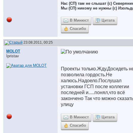
Нас (СП) там не слышат (с) Северяни
Мы (СП) никому не нужны (с) Изольд
В Минюст
Цитата
Спасибо
23.08.2011, 00:25
MOLOT
Ipristav
Проекты только.Жду.Досидеть н
позволила гордость.Не
халюсь.Надоело.Послушал
установки ГСП после коллегии
последней и.....понял,что всё
закончено Так что можно сказат
улицу
В Минюст
Цитата
Спасибо