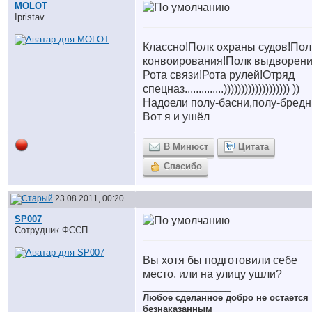
MOLOT
Ipristav
Классно!Полк охраны судов!Пол
конвоирования!Полк выдворени
Рота связи!Рота рулей!Отряд
спецназ..............))))))))))))))))))) ))
Надоели полу-басни,полу-бредн
Вот я и ушёл
В Минюст
Цитата
Спасибо
23.08.2011, 00:20
SP007
Сотрудник ФССП
Вы хотя бы подготовили себе
место, или на улицу ушли?
__________________
Любое сделанное добро не остается
безнаказанным