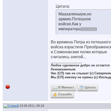
Цитата:
Мааааленькую,но
армию.Потешное
войско.Как у
императора)))))))))))))
Во времена Петра из потешного
войска взрастили Преображенс
и Семеновские полки которые
считались элитой...
__________________
Любое сделанное добро не остается
безнаказанным
Нас (СП) там не слышат (с) Северяни
Мы (СП) никому не нужны (с) Изольд
В Минюст
Цитата
Спасибо
23.08.2011, 00:18