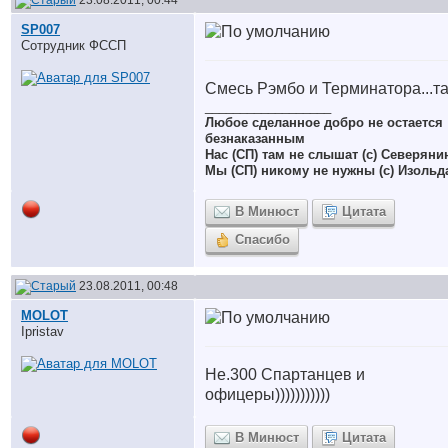
23.08.2011, 00:44
SP007
Сотрудник ФССП
Смесь Рэмбо и Терминатора...т
__________________
Любое сделанное добро не остается
безнаказанным
Нас (СП) там не слышат (с) Северяни
Мы (СП) никому не нужны (с) Изольд
В Минюст
Цитата
Спасибо
23.08.2011, 00:48
MOLOT
Ipristav
Не.300 Спартанцев и
офицеры)))))))))))
В Минюст
Цитата