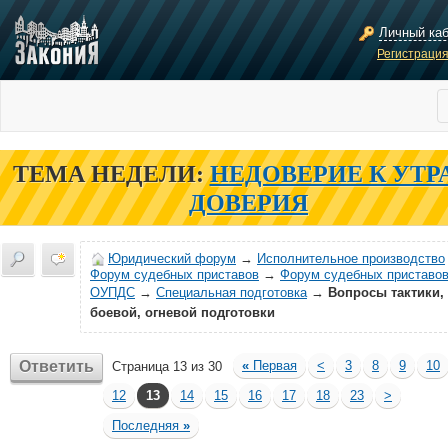
Личный ка
Регистраци
ТЕМА НЕДЕЛИ:
НЕДОВЕРИЕ К УТР
ДОВЕРИЯ
Юридический форум
→
Исполнительное производство
Форум судебных приставов
→
Форум судебных приставов
ОУПДС
→
Специальная подготовка
→
Вопросы тактики,
боевой, огневой подготовки
Ответить
«
Первая
<
3
8
9
10
Страница 13 из 30
12
13
14
15
16
17
18
23
>
Последняя
»