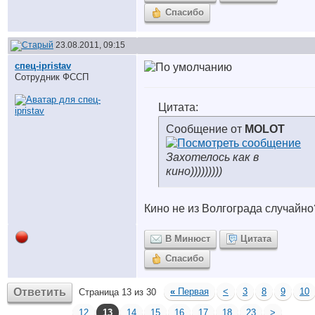
Спасибо
23.08.2011, 09:15
спец-ipristav
Сотрудник ФССП
Цитата:
Сообщение от
MOLOT
Захотелось как в
кино)))))))))
Кино не из Волгограда случайно
В Минюст
Цитата
Спасибо
Ответить
«
Первая
<
3
8
9
10
Страница 13 из 30
12
13
14
15
16
17
18
23
>