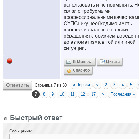
использовать и не применять. Н
связи с требуемыми
профессиональными качествам
ОУПСнику необходимо иметь
профессиональные навыки
обращения с оружием доведен
до автоматизма в той или иной
ситуации.
В Минюст
Цитата
Спасибо
Ответить
«
Первая
<
2
3
4
5
Страница 7 из 30
7
8
9
10
11
12
17
>
Последняя
»
Быстрый ответ
Сообщение: