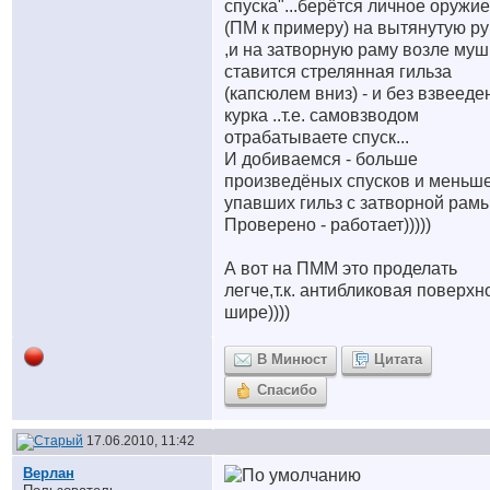
спуска"...берётся личное оружие
(ПМ к примеру) на вытянутую ру
,и на затворную раму возле муш
ставится стрелянная гильза
(капсюлем вниз) - и без взвееде
курка ..т.е. самовзводом
отрабатываете спуск...
И добиваемся - больше
произведёных спусков и меньш
упавших гильз с затворной рамы
Проверено - работает)))))
А вот на ПММ это проделать
легче,т.к. антибликовая поверхн
шире))))
В Минюст
Цитата
Спасибо
17.06.2010, 11:42
Верлан