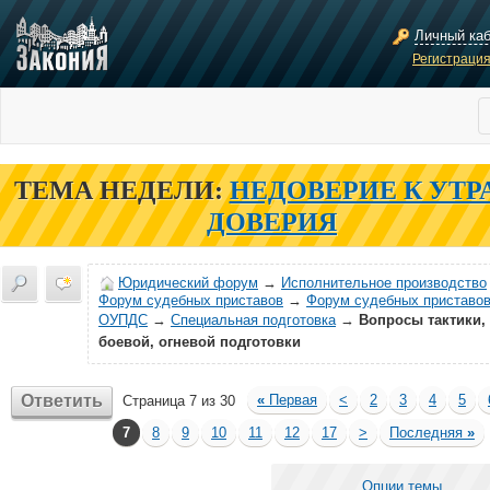
Личный ка
Регистраци
ТЕМА НЕДЕЛИ:
НЕДОВЕРИЕ К УТР
ДОВЕРИЯ
Юридический форум
→
Исполнительное производство
Форум судебных приставов
→
Форум судебных приставов
ОУПДС
→
Специальная подготовка
→
Вопросы тактики,
боевой, огневой подготовки
Ответить
«
Первая
<
2
3
4
5
Страница 7 из 30
7
8
9
10
11
12
17
>
Последняя
»
Опции темы