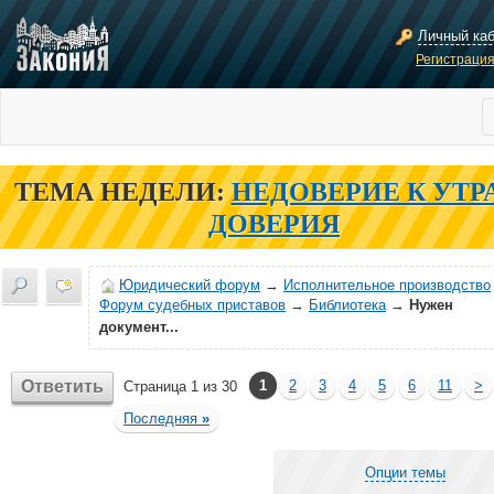
Личный ка
Регистраци
ТЕМА НЕДЕЛИ:
НЕДОВЕРИЕ К УТР
ДОВЕРИЯ
Юридический форум
→
Исполнительное производство
Форум судебных приставов
→
Библиотека
→
Нужен
документ...
Ответить
1
2
3
4
5
6
11
>
Страница 1 из 30
Последняя
»
Опции темы