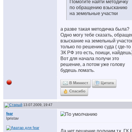
Помогите найти методичку
по обращению взысканию
на земельные участки
а разве такая методичка была?
Одно могу тебе сказать, обраще
взыскание на земельный участо
только по решению суда ( где-то
ЗК РФ это есть, поищи, найдешь)
Вот для начала получи это
решение, а потом уже голову
будешь ломать.
В Минюст
Цитата
Спасибо
13.07.2009, 19:47
fear
Ipristav
Да нет решение получим т.к. ГК