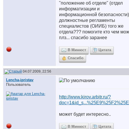
"положение об отделе" (отдел
информатизации и
информационной безопасности)
должностные регламенты
специалистов (ОИИБ) того же
отдела??? помогите кто чем мож
плз... спасибо заранее
В Минюст
Цитата
Спасибо
04.07.2009, 22:56
Lencha-ipristav
Пользователь
http://www.kirov.arbitr.ru/?
doc=1&id_s...%25E9%25F2%25E
может будет интересно..
В Минюст
Цитата