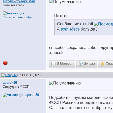
Оптимистка-ipristav
Пользователь
Цитата:
Сообщение от
slait
А
вот здесь
больше )
спасибо, сохранила себе, вдруг п
:dance3:
В Минюст
Цитата
Спа
07.11.2011, 16:59
aparch86
Сотрудник ФССП
Подсобите... нужны методически
ФССП России о порядке оплаты т
Слышал что они от сентября теку
__________________