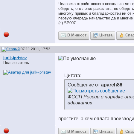
Человека отработавшего несколько лет 
обидеть, его легко разозлить, но обидет
многому привык и благодарностей ни от к
первую очередь начальство да и многие 
(с) SP007.
В Минюст
Цитата
Спа
07.11.2011, 17:53
jurik-ipristav
Пользователь
Цитата:
Сообщение от
aparch86
ФССП России о порядке оп
адвокатов
простите, а кем оплата производи
В Минюст
Цитата
Спа