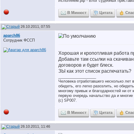
Исполняем.рф - Блог судебных пристав
В Минюст
Цитата
Спа
26.10.2011, 07:55
aparch86
Сотрудник ФССП
Хорошая и кропотливая работа п
Добавьте там ссылки на скачива
договоров и будет блеск.
ЗЫ как этот список распечатать?
__________________
Человека отработавшего несколько лет 
обидеть, его легко разозлить, но обидет
многому привык и благодарностей ни от к
первую очередь начальство да и многие 
(с) SP007.
В Минюст
Цитата
Спа
26.10.2011, 11:46