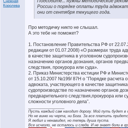
Подсобите... нужны методические рек
России о порядке оплаты труда адвока
они от сентября текущего года.
Про методичку никто не слышал.
А это тебе не поможет?
1. Постановление Правительства РФ от 22.07
редакции от 01.07.2008) «О размерах труда а
в качестве защитника в уголовном судопроизв
назначению органов дознания, органов предв
следствия, прокурора или суда».
2. Приказ Министерства юстиции РФ и Минис
от 15.10.2007 №199/ 87Н о "Порядке расчета 
адвоката, участвующего в качестве защитника
судопроизводстве по назначению органов доз
предварительного следствия,прокурора или су
сложности уголовного дела".
__________________
Пусть каждый сам находит дорогу. Мой путь будет в 
Но не виню ни черта, ни Бога. За все платить придетс
Я любил и ненавидел, но теперь душа пуста.
Все исчезло, не осталось и следа. И не знает боли в гр