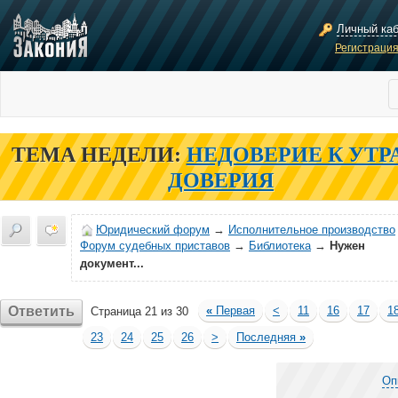
Личный ка
Регистраци
ТЕМА НЕДЕЛИ:
НЕДОВЕРИЕ К УТР
ДОВЕРИЯ
Юридический форум
→
Исполнительное производство
Форум судебных приставов
→
Библиотека
→
Нужен
документ...
Ответить
«
Первая
<
11
16
17
1
Страница 21 из 30
23
24
25
26
>
Последняя
»
Оп