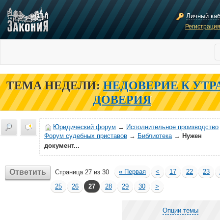
Личный ка
Регистраци
ТЕМА НЕДЕЛИ:
НЕДОВЕРИЕ К УТР
ДОВЕРИЯ
Юридический форум
→
Исполнительное производство
Форум судебных приставов
→
Библиотека
→
Нужен
документ...
Ответить
«
Первая
<
17
22
23
Страница 27 из 30
25
26
27
28
29
30
>
Опции темы