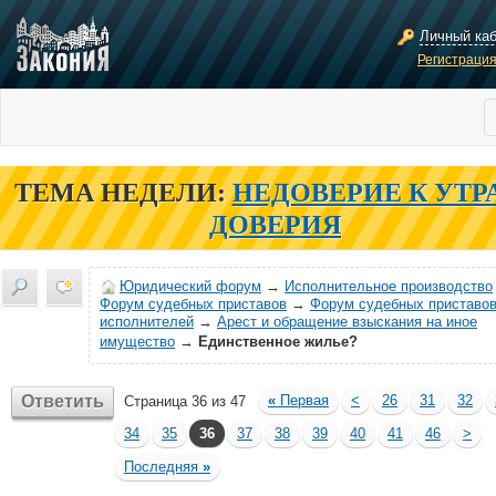
Личный ка
Регистраци
ТЕМА НЕДЕЛИ:
НЕДОВЕРИЕ К УТР
ДОВЕРИЯ
Юридический форум
→
Исполнительное производство
Форум судебных приставов
→
Форум судебных приставов
исполнителей
→
Арест и обращение взыскания на иное
имущество
→
Единственное жилье?
Ответить
«
Первая
<
26
31
32
Страница 36 из 47
34
35
36
37
38
39
40
41
46
>
Последняя
»