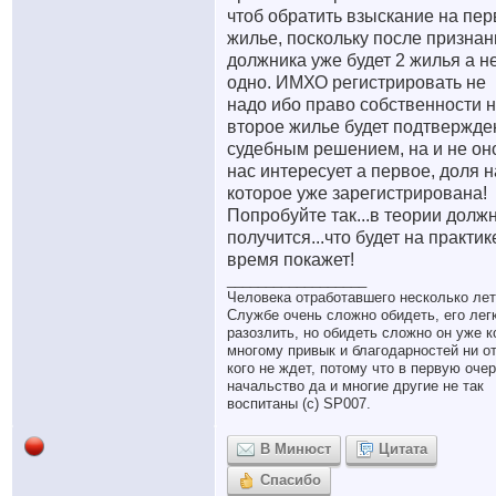
чтоб обратить взыскание на пер
жилье, поскольку после признан
должника уже будет 2 жилья а н
одно. ИМХО регистрировать не
надо ибо право собственности 
второе жилье будет подтвержде
судебным решением, на и не он
нас интересует а первое, доля н
которое уже зарегистрирована!
Попробуйте так...в теории долж
получится...что будет на практик
время покажет!
__________________
Человека отработавшего несколько лет
Службе очень сложно обидеть, его лег
разозлить, но обидеть сложно он уже к
многому привык и благодарностей ни о
кого не ждет, потому что в первую оче
начальство да и многие другие не так
воспитаны (с) SP007.
В Минюст
Цитата
Спасибо