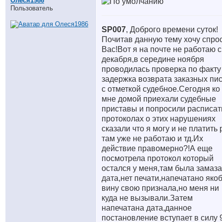
Олеся1986
Пользователь
SP007
, Доброго времени суток!
Почитав данную тему хочу спро
Вас!Вот я на почте не работаю с
декабря,в середине ноября
проводилась проверка по факту
задержка возврата заказных пи
с отметкой судебное.Сегодня ко
мне домой приехали судебные
приставы и попросили расписат
протоколах о этих нарушениях
сказали что я могу и не платить 
там уже не работаю и тд.Их
действие правомерно?!А еще
посмотрела протокол который
остался у меня,там была замаз
дата,нет печати,напечатано яко
вину свою признала,но меня ни
куда не вызывали.Затем
напечатана дата,данное
постановление вступает в силу 