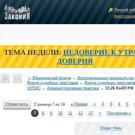
Личный ка
Регистраци
ТЕМА НЕДЕЛИ:
НЕДОВЕРИЕ К УТР
ДОВЕРИЯ
Юридический форум
→
Исполнительное производство
Форум судебных приставов
→
Форум судебных приставов
ОУПДС
→
Административная практика
→
13.26 КоАП РФ
Ответить
«
Первая
<
2
3
4
5
Страница 7 из 19
7
8
9
10
11
12
17
>
Последняя
»
Опции темы