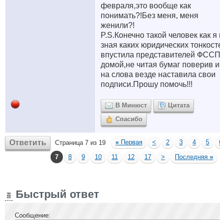
февраля,это вообще как
понимать?!Без меня, меня
женили?!
P.S.Конечно такой человек как я
зная каких юридических тонкост
впустила представителей ФСС
домой,не читая бумаг поверив 
на слова везде наставила свои
подписи.Прошу помочь!!!
В Минюст
Цитата
Спасибо
Ответить
«
Первая
<
2
3
4
5
Страница 7 из 19
7
8
9
10
11
12
17
>
Последняя
»
Быстрый ответ
Сообщение: