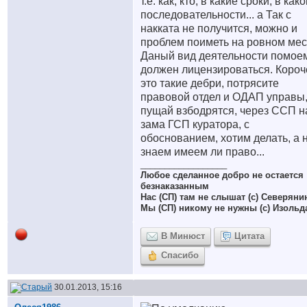
т.е. как, кто, в какие сроки, в как
последовательности... а Так с
накката не получится, можно и
проблем поиметь на ровном мес
Даный вид деятельности помое
должен лицензироваться. Короч
это такие дебри, потрясите
правовой отдел и ОДАП управы
пущай взбодрятся, через ССП н
зама ГСП куратора, с
обоснованием, хотим делать, а 
знаем имеем ли право...
__________________
Любое сделанное добро не остается
безнаказанным
Нас (СП) там не слышат (с) Северяни
Мы (СП) никому не нужны (с) Изольд
В Минюст
Цитата
Спасибо
30.01.2013, 15:16