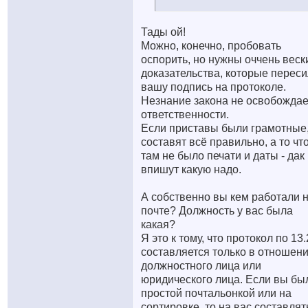
Тады ой!
Можно, конечно, пробовать
оспорить, но нужны оччень веск
доказательства, которые переси
вашу подпись на протоколе.
Незнание закона не освобождае
ответственности.
Если приставы были грамотные,
составят всё правильно, а то чт
там не было печати и даты - дак
впишут какую надо.
А собственно вы кем работали 
почте? Должность у вас была
какая?
Я это к тому, что протокол по 13
составляется только в отношен
должностного лица или
юридического лица. Если вы бы
простой почтальонкой или на
сортировке, то на вас составлят