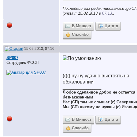
Последний раз редактировалось igor17
ipristav; 15.02.2013 в
07:13
..
В Минюст
Цитата
Спасибо
15.02.2013, 07:16
SP007
Сотрудник ФССП
((((( ну-ну удачно выстоять на
обжаловании
__________________
Любое сделанное добро не остается
безнаказанным
Нас (СП) там не слышат (с) Северяни
Мы (СП) никому не нужны (с) Изольд
В Минюст
Цитата
Спасибо