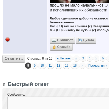
прошло не мало начальников 
и исполняющих их обязанности
__________________
Любое сделанное добро не остается
безнаказанным
Нас (СП) там не слышат (с) Северяни
Мы (СП) никому не нужны (с) Изольд
В Минюст
Цитата
Спасибо
Ответить
«
Первая
<
3
4
5
6
Страница 8 из 19
8
9
10
11
12
13
18
>
Последняя
»
Быстрый ответ
Сообщение: