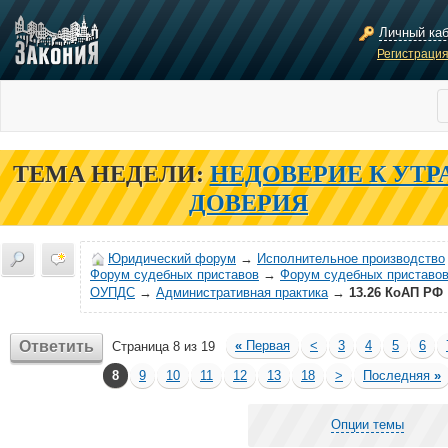
Личный ка
Регистраци
ТЕМА НЕДЕЛИ:
НЕДОВЕРИЕ К УТР
ДОВЕРИЯ
Юридический форум
→
Исполнительное производство
Форум судебных приставов
→
Форум судебных приставов
ОУПДС
→
Административная практика
→
13.26 КоАП РФ
Ответить
«
Первая
<
3
4
5
6
Страница 8 из 19
8
9
10
11
12
13
18
>
Последняя
»
Опции темы