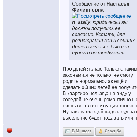
Сообщение от
Настасья
Филипповна
n_ataliy
, юридически вы
должны получить ее
согласие. Кстати, для
регистрации ваших общих
детей согласие бывшей
супруги не требуется.
Про детей я знаю.Только с таки
законами,я не только ,не смогу
родить нормально,так ещё и
сделать общих детей не получи
В квартире нельзя,а на виду у
соседей не очень романтично.Н
очень весёлая ситуация конечно
Ну так скажите,ей надо в суд на
выселение будет подавать или н
В Минюст
Спасибо