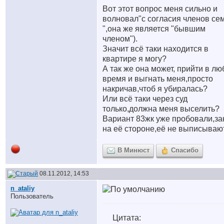
Вот этот вопрос меня сильно и
волновал"с согласия членов се
",она же является "бывшим
членом").
Значит всё таки находится в
квартире я могу?
А так же она может, прийти в лю
время и выгнать меня,просто
накричав,чтоб я убиралась?
Или всё таки через суд
только,должна меня выселить?
Вариант 83жк уже пробовали,за
на её стороне,её не выписываю
В Минюст
Спасибо
08.11.2012, 14:53
n_ataliy
Пользователь
Цитата: