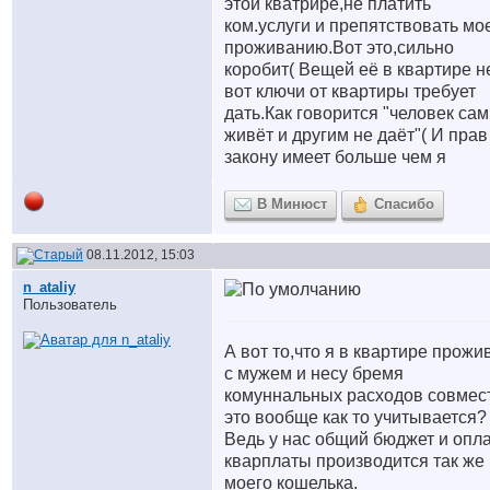
этой кватрире,не платить
ком.услуги и препятствовать мо
проживанию.Вот это,сильно
коробит( Вещей её в квартире не
вот ключи от квартиры требует
дать.Как говорится "человек сам
живёт и другим не даёт"( И прав
закону имеет больше чем я
В Минюст
Спасибо
08.11.2012, 15:03
n_ataliy
Пользователь
А вот то,что я в квартире прож
с мужем и несу бремя
комуннальных расходов совмес
это вообще как то учитывается?
Ведь у нас общий бюджет и опл
кварплаты производится так же 
моего кошелька.