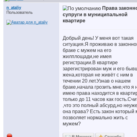
n_ataliy
Права законн
Пользователь
супруги в муниципальной
квартире
Добрый день! У меня вот такая
ситуация.Я проживаю в законн
браке с мужем на его
жилплощади,не имея
регистрации.В квартире
зарегистрирован муж и его быв
жена,которая не живёт с ним в
течении 20 лет.Узнав о нашем
браке,начала грозить мне,что я 
имею права находится в кварти
только до 11 часов как гость.Сч
,что это полный абсурд,но неуж
она права? Есть закон который 
позволяет нормально жить с
мужем?
В Минюст
Спасибо