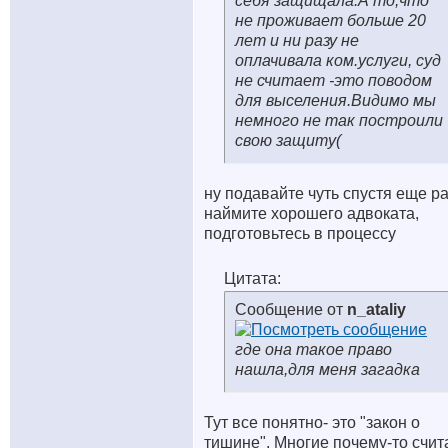
себя защищала.А то,что
не проживает больше 20
лет и ни разу не
оплачивала ком.услуги, суд
не считает -это поводом
для выселения.Видимо мы
немного не так построили
свою защиту(
ну подавайте чуть спустя еще ра
наймите хорошего адвоката,
подготовьтесь в процессу
Цитата:
Сообщение от
n_ataliy
где она такое право
нашла,для меня загадка
Тут все понятно- это "закон о
тишине". Многие почему-то счит