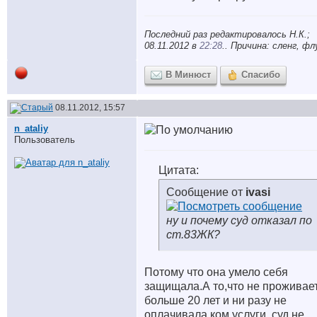
Последний раз редактировалось Н.К.;
08.11.2012 в
22:28
.. Причина: сленг, фл
В Минюст
Спасибо
08.11.2012, 15:57
n_ataliy
Пользователь
Цитата:
Сообщение от
ivasi
ну и почему суд отказал по
ст.83ЖК?
Потому что она умело себя
защищала.А то,что не проживае
больше 20 лет и ни разу не
оплачивала ком.услуги, суд не