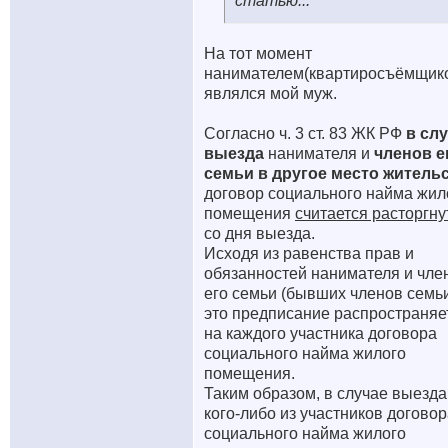
статью...
На тот момент
нанимателем(квартиросъёмщик
являлся мой муж.
Согласно ч. 3 ст. 83 ЖК РФ
в сл
выезда
нанимателя и
членов е
семьи в другое место житель
договор социального найма жил
помещения
считается расторгн
со дня выезда.
Исходя из равенства прав и
обязанностей нанимателя и чле
его семьи (бывших членов семь
это предписание распространяе
на каждого участника договора
социального найма жилого
помещения.
Таким образом, в случае выезда
кого-либо из участников догово
социального найма жилого