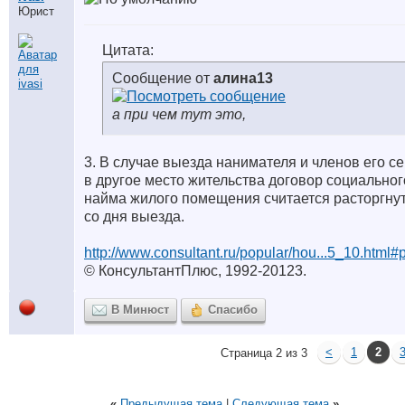
Юрист
Цитата:
Сообщение от
алина13
а при чем тут это,
3. В случае выезда нанимателя и членов его с
в другое место жительства договор социальног
найма жилого помещения считается расторгну
со дня выезда.
http://www.consultant.ru/popular/hou...5_10.html
© КонсультантПлюс, 1992-20123.
В Минюст
Спасибо
<
1
2
Страница 2 из 3
«
Предыдущая тема
|
Следующая тема
»