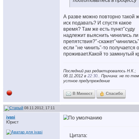
подготовьтесь в процессу
А разве можно повторно такой 
иск подавать? И спустя какое
время? Там же есть пункт"суду
надлежит выяснить чинились ли
препятствия?"-скажет"чинились"
если "не чинить"-то получается 
проживает.Какой то замкнутый кр
Последний раз редактировалось Н.К.;
08.11.2012 в
22:30
.. Причина: не по тем
устное предупреждение
В Минюст
Спасибо
08.11.2012, 17:11
ivasi
Юрист
Цитата: