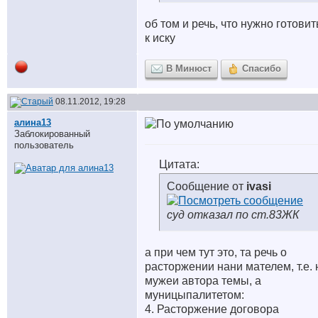
об том и речь, что нужно готовит
к иску
В Минюст
Спасибо
08.11.2012, 19:28
алина13
Заблокированный
пользователь
Цитата:
Сообщение от
ivasi
суд отказал по ст.83ЖК
а при чем тут это, та речь о
расторжении нани мателем, т.е. 
мужеи автора темы, а
муницыпалитетом:
4. Расторжение договора