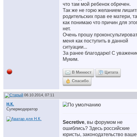
что там мой ребенок обречен.
Так же не горю желанием лишит
родительских прав ее матери, т
как понимаю что причин для это
нет.
Очень прошу проконсультирова
меня как поступить в данной
ситуации...
За ранее благодарю! С уважен
Муким.
В Минюст
Цитата
Спасибо
06.10.2014, 07:11
Н.К.
Супермодератор
Secretive
, вы форумом не
ошиблись? Здесь российские
юристы, законодательство ваше