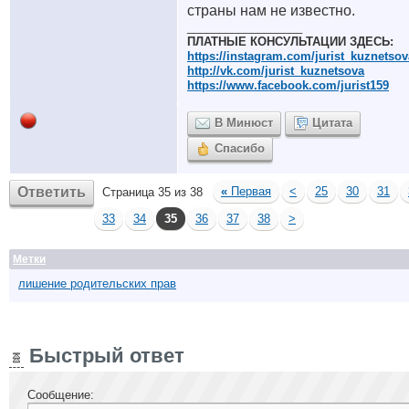
страны нам не известно.
__________________
ПЛАТНЫЕ КОНСУЛЬТАЦИИ ЗДЕСЬ:
https://instagram.com/jurist_kuznetsov
http://vk.com/jurist_kuznetsova
https://www.facebook.com/jurist159
В Минюст
Цитата
Спасибо
Ответить
«
Первая
<
25
30
31
Страница 35 из 38
33
34
35
36
37
38
>
Метки
лишение родительских прав
Быстрый ответ
Сообщение: