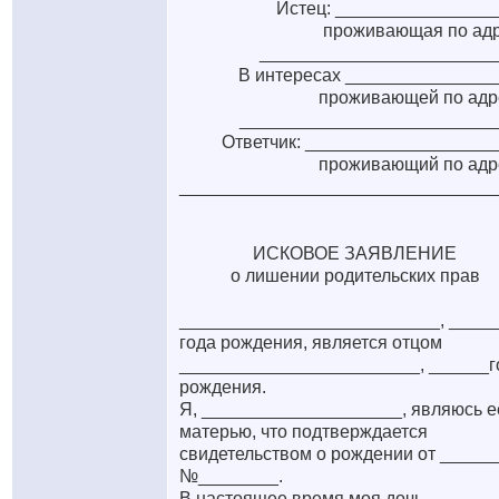
Истец: ________________
проживающая по ад
_______________________
В интересах _______________
проживающей по адр
_________________________
Ответчик: ___________________
проживающий по адр
_______________________________
ИСКОВОЕ ЗАЯВЛЕНИЕ
о лишении родительских прав
__________________________, _____
года рождения, является отцом
________________________, ______г
рождения.
Я, ____________________, являюсь е
матерью, что подтверждается
свидетельством о рождении от _____
№________.
В настоящее время моя дочь,