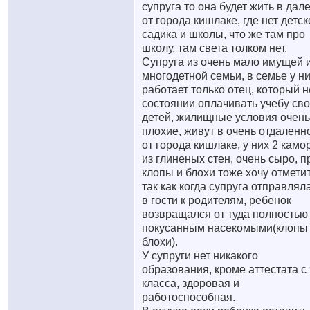
супруга то она будет жить в дал
от города кишлаке, где нет детск
садика и школы, что же там про
школу, там света толком нет.
Супруга из очень мало имущей 
многодетной семьи, в семье у н
работает только отец, который н
состоянии оплачивать учебу св
детей, жилищные условия очень
плохие, живут в очень отдаленн
от города кишлаке, у них 2 камо
из глиненых стен, очень сыро, п
клопы и блохи тоже хочу отметит
так как когда супруга отправлял
в гости к родителям, ребенок
возвращался от туда полностью
покусанным насекомыми(клопы
блохи).
У супруги нет никакого
образования, кроме аттестата с 
класса, здоровая и
работоспособная.