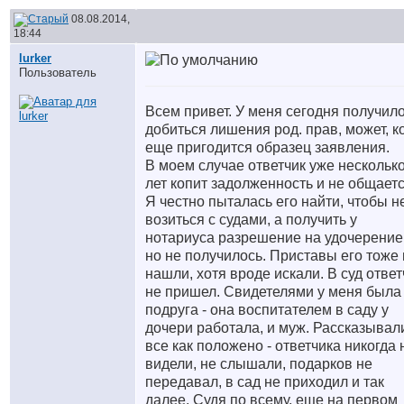
08.08.2014,
18:44
lurker
Пользователь
Всем привет. У меня сегодня получил
добиться лишения род. прав, может, к
еще пригодится образец заявления.
В моем случае ответчик уже нескольк
лет копит задолженность и не общаетс
Я честно пыталась его найти, чтобы н
возиться с судами, а получить у
нотариуса разрешение на удочерение 
но не получилось. Приставы его тоже
нашли, хотя вроде искали. В суд ответ
не пришел. Свидетелями у меня была
подруга - она воспитателем в саду у
дочери работала, и муж. Рассказывал
все как положено - ответчика никогда 
видели, не слышали, подарков не
передавал, в сад не приходил и так
далее. Судя по всему, еще на первом