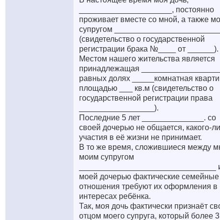
_____________________, постоянно
проживает вместе со мной, а также м
супругом _______________________
(свидетельство о государственной
регистрации брака №____ от ______).
Местом нашего жительства является
принадлежащая __________________
равных долях _____комнатная кварт
площадью ___ кв.м (свидетельство о
государственной регистрации права
_________________).
Последние 5 лет ______________. со
своей дочерью не общается, какого-л
участия в её жизни не принимает.
В то же время, сложившиеся между м
моим супругом
_______________________________ 
моей дочерью фактические семейные
отношения требуют их оформления в
интересах ребёнка.
Так, моя дочь фактически признаёт с
отцом моего супруга, который более 3