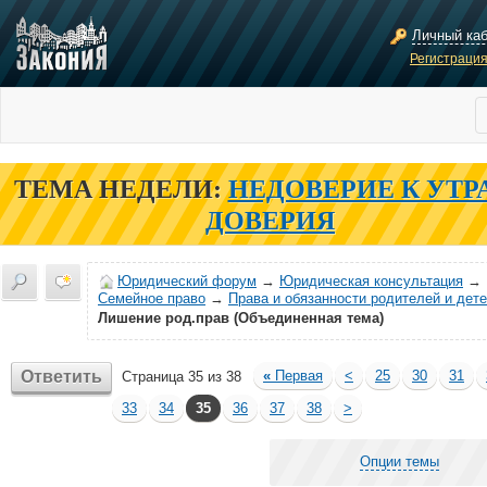
Личный ка
Регистраци
ТЕМА НЕДЕЛИ:
НЕДОВЕРИЕ К УТР
ДОВЕРИЯ
Юридический форум
→
Юридическая консультация
→
Семейное право
→
Права и обязанности родителей и дет
Лишение род.прав (Объединенная тема)
Ответить
«
Первая
<
25
30
31
Страница 35 из 38
33
34
35
36
37
38
>
Опции темы