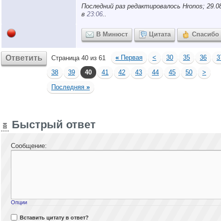
Последний раз редактировалось Hronos; 29.0
в
23:06
..
В Минюст
Цитата
Спасибо
Ответить
«
Первая
<
30
35
36
3
Страница 40 из 61
38
39
40
41
42
43
44
45
50
>
Последняя
»
Быстрый ответ
Сообщение:
Опции
Вставить цитату в ответ?