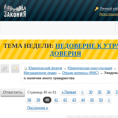
Личный ка
Регистраци
ТЕМА НЕДЕЛИ:
НЕДОВЕРИЕ К УТР
ДОВЕРИЯ
Юридический форум
→
Юридическая консультация
→
Миграционное право
→
Общие вопросы (ФМС)
→
Уведом
о наличии иного гражданства
Ответить
«
Первая
<
30
35
36
3
Страница 40 из 61
38
39
40
41
42
43
44
45
50
>
Последняя
»