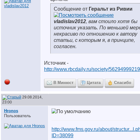
Сообщение от
Геральт из Ривии
vladislav2012
, вам стоило хотя бы
источник указать. По меньшей мер
некрасиво по отношению к автору
статьи, с которым я, в принципе,
согласен.
Источник -
http://www.rbcdaily.ru/society/5629499921
В Минюст
Цитата
Спасибо
29.08.2014,
23:00
Hronos
Пользователь
http://www.fms.gov.ru/about/structur...l.
ID=38099