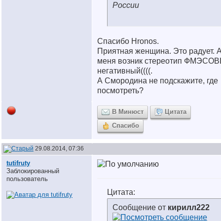
России
Спасибо Hronos.
Приятная женщина. Это радует. А
меня возник стереотип ФМЭСО
негативный((((.
А Сморoдина не подскажите, где
посмотреть?
В Минюст
Цитата
Спасибо
29.08.2014, 07:36
tutifruty
Заблокированный
пользователь
Цитата:
Сообщение от
кирилл222