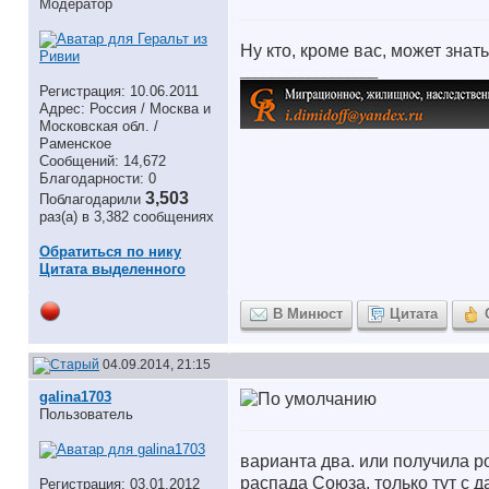
Модератор
Ну кто, кроме вас, может зна
__________________
Регистрация: 10.06.2011
Адрес: Россия / Москва и
Московская обл. /
Раменское
Сообщений: 14,672
Благодарности: 0
3,503
Поблагодарили
раз(а) в 3,382 сообщениях
Обратиться по нику
Цитата выделенного
В Минюст
Цитата
04.09.2014, 21:15
galina1703
Пользователь
варианта два. или получила р
распада Союза, только тут с д
Регистрация: 03.01.2012