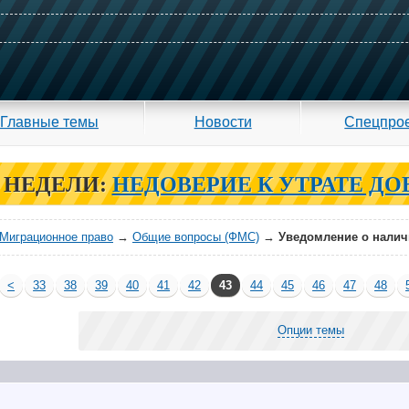
Главные темы
Новости
Спецпро
 НЕДЕЛИ:
НЕДОВЕРИЕ К УТРАТЕ ДО
Миграционное право
→
Общие вопросы (ФМС)
→
Уведомление о налич
<
33
38
39
40
41
42
43
44
45
46
47
48
Опции темы