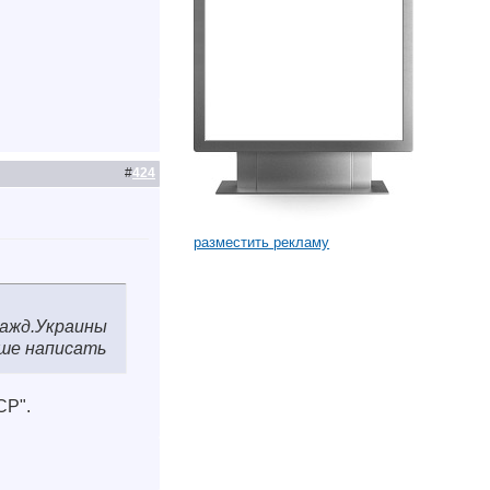
#
424
разместить рекламу
ражд.Украины
чше написать
СР".