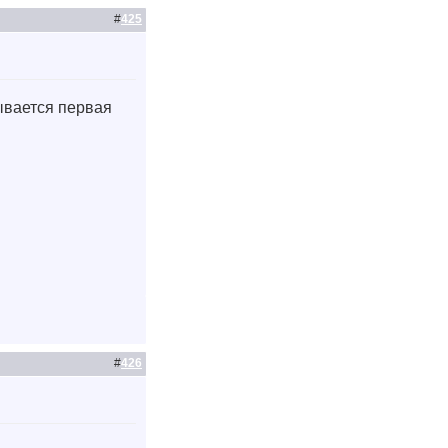
#
425
зывается первая
#
426