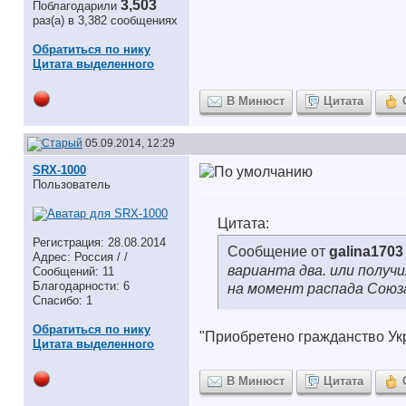
3,503
Поблагодарили
раз(а) в 3,382 сообщениях
Обратиться по нику
Цитата выделенного
В Минюст
Цитата
05.09.2014, 12:29
SRX-1000
Пользователь
Цитата:
Регистрация: 28.08.2014
Сообщение от
galina1703
Адрес: Россия / /
варианта два. или получ
Сообщений: 11
Благодарности: 6
на момент распада Союза
Спасибо: 1
Обратиться по нику
"Приобретено гражданство Укр
Цитата выделенного
В Минюст
Цитата