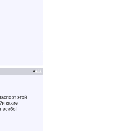
#
427
паспорт этой
?и какие
Спасибо!