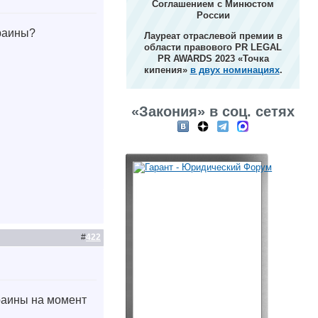
Соглашением с Минюстом
России
краины?
Лауреат отраслевой премии в
области правового PR LEGAL
PR AWARDS 2023 «Точка
кипения»
в двух номинациях
.
«Закония» в соц. сетях
#
422
раины на момент