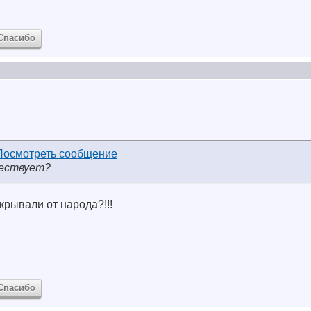
Спасибо
ществует?
крывали от народа?!!!
Спасибо