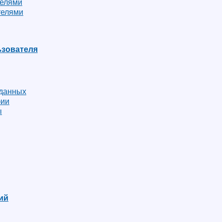
телями
телями
зователя
 данных
фии
ы
ий