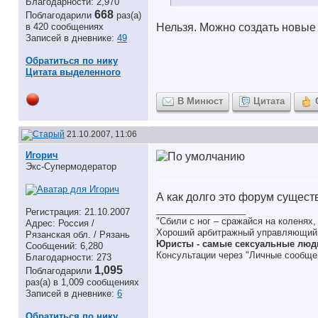
Благодарности: 2,970
668
Поблагодарили
раз(а)
в 420 сообщениях
Нельзя. Можно создать новые
Записей в дневнике:
49
Обратиться по нику
Цитата выделенного
В Минюст
Цитата
21.10.2007, 11:06
Игорич
Экс-Супермодератор
А как долго это форум сущест
__________________
Регистрация: 21.10.2007
"Сбили с ног – сражайся на коленях
Адрес: Россия /
Хороший арбитражный управляющий
Рязанская обл. / Рязань
Юристы - самые сексуальные люди
Сообщений: 6,280
Консультации через "Личные сообщен
Благодарности: 273
1,095
Поблагодарили
раз(а) в 1,009 сообщениях
Записей в дневнике:
6
Обратиться по нику