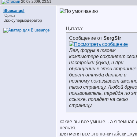
20.08.2009, 23:51
Bluesangel
Юрист
Экс-супермодератор
Цитата:
Сообщение от
SergStr
Лея, форум в твоем
компьютере сохраняет свои
настройки (куки), и при
обращении к этой странице
берет оттуда данные и
поэтому показывает именн
твою страницу. Любой друг
пользователь, перейдя по э
ссылке, попадет на свою
страницу.
какие вы все умные... а я темная 
нельзя.
для меня все это по-китайски...ку