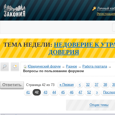
Личный ка
Регистраци
ТЕМА НЕДЕЛИ:
НЕДОВЕРИЕ К УТР
ДОВЕРИЯ
Юридический форум
→
Разное
→
Работа портала
→
Вопросы по пользованию форумом
Ответить
«
Первая
<
32
37
38
3
Страница 42 из 73
41
42
43
44
45
46
47
52
>
После
Опции темы