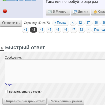
Галатея
, попробуйте еще раз
В Минюст
Цитата
Спа
Ответить
«
Первая
<
32
37
38
3
Страница 42 из 73
41
42
43
44
45
46
47
52
>
После
Быстрый ответ
Сообщение:
Опции
Вставить цитату в ответ?