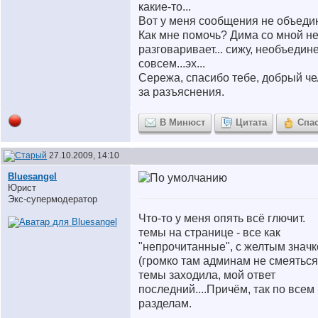
какие-то...
Вот у меня сообщения не объеди
Как мне помочь? Дима со мной н
разговаривает... сижу, необъедин
совсем...эх...
Сережа, спасибо тебе, добрый ч
за разъяснения.
В Минюст
Цитата
Спа
27.10.2009, 14:10
Bluesangel
Юрист
Экс-супермодератор
Что-то у меня опять всё глючит.
темы на странице - все как
"непрочитанные", с желтым знач
(громко там админам не смеяться!
темы заходила, мой ответ
последний....Причём, так по всем
разделам.