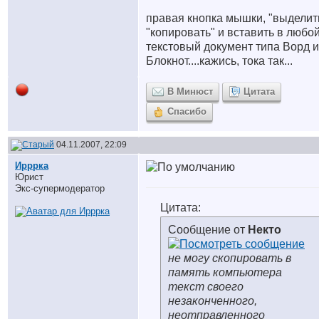
правая кнопка мышки, "выделить
"копировать" и вставить в любо
текстовый документ типа Ворд 
Блокнот....кажись, тока так...
В Минюст
Цитата
Спасибо
04.11.2007, 22:09
Ирррка
Юрист
Экс-супермодератор
Цитата:
Сообщение от
Некто
не могу скопировать в
память компьютера
текст своего
незаконченного,
неотправленного