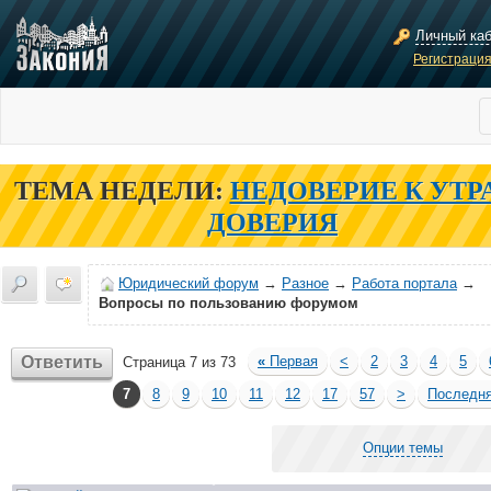
Личный ка
Регистраци
ТЕМА НЕДЕЛИ:
НЕДОВЕРИЕ К УТР
ДОВЕРИЯ
Юридический форум
→
Разное
→
Работа портала
→
Вопросы по пользованию форумом
Ответить
«
Первая
<
2
3
4
5
Страница 7 из 73
7
8
9
10
11
12
17
57
>
Последн
Опции темы