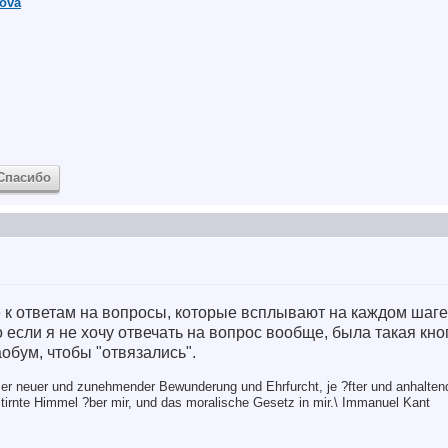
sova
Спасибо
е к ответам на вопросы, которые всплывают на каждом шаг
о если я не хочу отвечать на вопрос вообще, была такая кноп
аобум, чтобы "отвязались".
er neuer und zunehmender Bewunderung und Ehrfurcht, je ?fter und anhalten
tirnte Himmel ?ber mir, und das moralische Gesetz in mir.\ Immanuel Kant