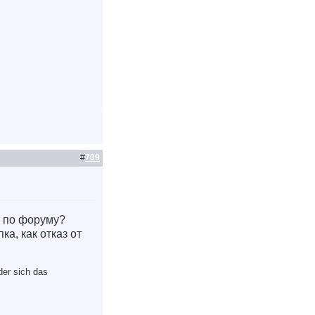
#
709
е по форуму?
ка, как отказ от
der sich das