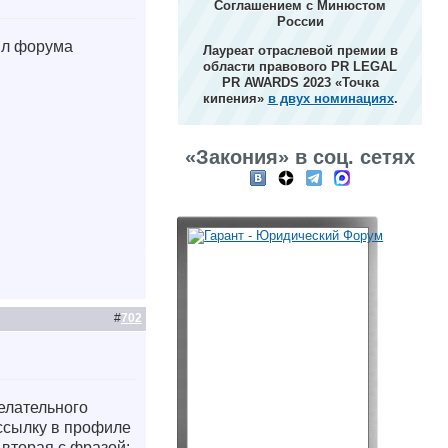
Соглашением с Минюстом
России
вил форума
Лауреат отраслевой премии в
области правового PR LEGAL
PR AWARDS 2023 «Точка
кипения»
в двух номинациях
.
«Закония» в соц. сетях
#
702
елательного
 ссылку в профиле
 вторая с фразой: