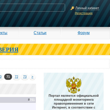
Личный кабинет
Регистрация
екты
Статьи
Форум
ВЕРИЯ
0
71
72
73
>
Портал является официальной
площадкой мониторинга
#
701
правоприменения в сети
Интернет, в соответствии с