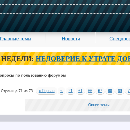
Главные темы
Новости
Спецпро
 НЕДЕЛИ:
НЕДОВЕРИЕ К УТРАТЕ ДО
опросы по пользованию форумом
«
Первая
<
21
61
66
67
68
69
7
Страница 71 из 73
Опции темы