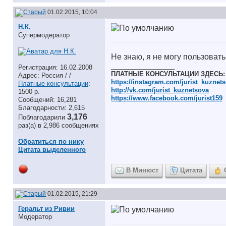
01.02.2015, 10:04
Н.К.
Супермодератор
Не знаю, я не могу пользоват
__________________
Регистрация: 16.02.2008
ПЛАТНЫЕ КОНСУЛЬТАЦИИ ЗДЕСЬ:
Адрес: Россия / /
https://instagram.com/jurist_kuznet
Платные консультации
:
http://vk.com/jurist_kuznetsova
1500 р.
https://www.facebook.com/jurist159
Сообщений: 16,281
Благодарности: 2,615
3,176
Поблагодарили
раз(а) в 2,986 сообщениях
Обратиться по нику
Цитата выделенного
В Минюст
Цитата
01.02.2015, 21:29
Геральт из Ривии
Модератор