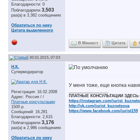
Благодарности: 0
3,503
Поблагодарили
раз(а) в 3,382 сообщениях
Обратиться по нику
Цитата выделенного
В Минюст
Цитата
30.01.2015, 07:03
Н.К.
Супермодератор
У меня тоже, еще кнопка навиг
__________________
Регистрация: 16.02.2008
ПЛАТНЫЕ КОНСУЛЬТАЦИИ ЗДЕСЬ:
Адрес: Россия / /
https://instagram.com/jurist_kuznet
Платные консультации
:
http://vk.com/jurist_kuznetsova
1500 р.
https://www.facebook.com/jurist159
Сообщений: 16,281
Благодарности: 2,615
3,176
Поблагодарили
раз(а) в 2,986 сообщениях
Обратиться по нику