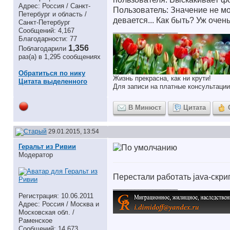
Адрес: Россия / Санкт-
Пользователь: Значение не мо
Петербург и область /
девается... Как быть? Уж очень
Санкт-Петербург
__________________
Сообщений: 4,167
Благодарности: 77
1,356
Поблагодарили
раз(а) в 1,295 сообщениях
Обратиться по нику
Жизнь прекрасна, как ни крути!
Цитата выделенного
Для записи на платные консультации
В Минюст
Цитата
29.01.2015, 13:54
Геральт из Ривии
Модератор
Перестали работать java-скри
__________________
Регистрация: 10.06.2011
Адрес: Россия / Москва и
Московская обл. /
Раменское
Сообщений: 14,673