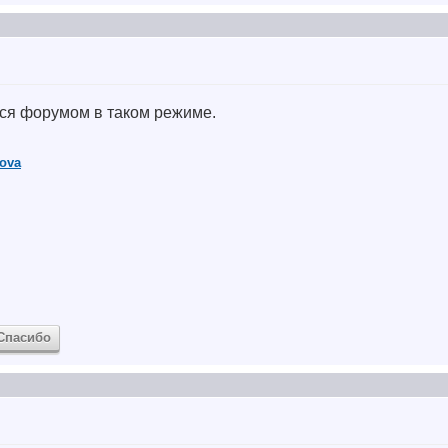
ься форумом в таком режиме.
sova
Спасибо