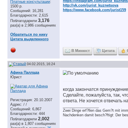
https://instagram.com/jurist_kuznet
Платные консультации
:
http://vk.com/jurist_kuznetsova
1500 р.
https://www.facebook.com/jurist159
Сообщений: 16,281
Благодарности: 2,615
3,176
Поблагодарили
раз(а) в 2,986 сообщениях
Обратиться по нику
Цитата выделенного
В Минюст
Цитата
04.02.2015, 16:24
Афина Паллада
Юрист
когда закончатся принуждени
Сделайте, пожалуйста, так, чт
Регистрация: 20.10.2007
ответа. Не хочется отвечать н
Адрес: / /
__________________
Сообщений: 6,867
Zwei Dinge erf?llen das Gem?t mit imm
Благодарности: 444
Nachdenken damit besch?ftigt: Der bes
2,002
Поблагодарили
раз(а) в 1,807 сообщениях