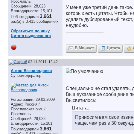
Ярославль
Сообщений: 28,023
У меня уже третий день такое
Благодарности: 15,101
которых есть цитаты. Чтобы н
3,661
Поблагодарили
удалять дублированный текст, 
раз(а) в 3,413 сообщениях
неудобно.
__________________
Обратиться по нику
Цитата выделенного
В Минюст
Цитата
02.11.2011, 13:42
Антон Всеволодович
Супермодератор
Специально не стал удалять,
Вышеуказанное сообщение пис
Регистрация: 29.03.2009
Высветилось:
Адрес: Россия /
Цитата:
Ярославская обл. /
Ярославль
Приносим вам свои извине
Сообщений: 28,023
чаще, чем раз в 30 секун
Благодарности: 15,101
3,661
Поблагодарили
раз(а) в 3,413 сообщениях