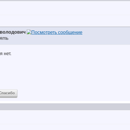
еволодович
лять
 нет.
Спасибо