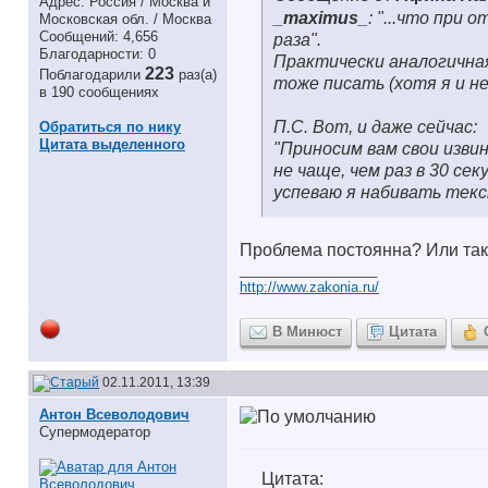
Адрес: Россия / Москва и
_maximus_
:
"...что при 
Московская обл. / Москва
Сообщений: 4,656
раза".
Благодарности: 0
Практически аналогичная
223
Поблагодарили
раз(а)
тоже писать (хотя я и н
в 190 сообщениях
П.С. Вот, и даже сейчас:
Обратиться по нику
Цитата выделенного
"Приносим вам свои изви
не чаще, чем раз в 30 се
успеваю я набивать тек
Проблема постоянна? Или так
__________________
http://www.zakonia.ru/
В Минюст
Цитата
02.11.2011, 13:39
Антон Всеволодович
Супермодератор
Цитата: