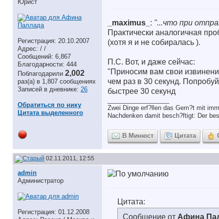
Юрист
_maximus_
:
"...что при отпр
Практически аналогичная проб
Регистрация: 20.10.2007
(хотя я и не собиралась
).
Адрес: / /
Сообщений: 6,867
П.С. Вот, и даже сейчас:
Благодарности: 444
"Приносим вам свои извинения
2,002
Поблагодарили
чем раз в 30 секунд. Попробуй
раз(а) в 1,807 сообщениях
Записей в дневнике:
26
быстрее 30 секунд
__________________
Обратиться по нику
Zwei Dinge erf?llen das Gem?t mit imm
Цитата выделенного
Nachdenken damit besch?ftigt: Der bes
В Минюст
Цитата
02.11.2011, 12:55
аdmin
Администратор
Цитата:
Регистрация: 01.12.2008
Сообщение от
Афина Па