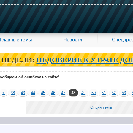
Главные темы
Новости
Спецпро
 НЕДЕЛИ:
НЕДОВЕРИЕ К УТРАТЕ ДО
ообщаем об ошибках на сайте!
<
38
43
44
45
46
47
48
49
50
51
52
53
Опции темы