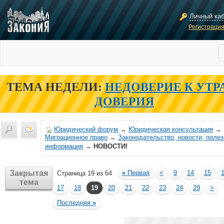
Личный ка
Регистраци
ТЕМА НЕДЕЛИ:
НЕДОВЕРИЕ К УТР
ДОВЕРИЯ
Юридический форум
→
Юридическая консультация
→
Миграционное право
→
Законодательство, новости, поле
информация
→
НОВОСТИ!
Закрытая
«
Первая
<
9
14
15
Страница 19 из 64
тема
17
18
19
20
21
22
23
24
29
>
Последняя
»