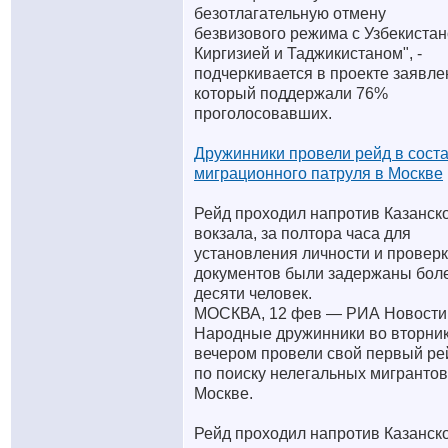
безотлагательную отмену
безвизового режима с Узбекистан
Киргизией и Таджикистаном", -
подчеркивается в проекте заявле
который поддержали 76%
проголосовавших.
Дружинники провели рейд в сост
миграционного патруля в Москве
Рейд проходил напротив Казанск
вокзала, за полтора часа для
установления личности и провер
документов были задержаны бол
десяти человек.
МОСКВА, 12 фев — РИА Новости
Народные дружинники во вторни
вечером провели свой первый ре
по поиску нелегальных мигрантов
Москве.
Рейд проходил напротив Казанск