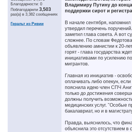
Благодарности: 0
Владимиру Путину до конца
3,503
Поблагодарили
поддержки сирот и регистр
раз(а) в 3,382 сообщениях
В начале сентября, напомнил 
Геральт из Ривии
утвердил перечень поручений.
заметил глава совета. А вот 
сложнее. По словам Федотова,
объявлению амнистии к 20-лет
горят - глава государства жде
инициативами по усилению под
мигрантов.
Главная из инициатив - освоб
оплачивать либо опекун, если 
пояснила идею член СПЧ Анит
только до достижения соверше
должны получить возможность
медицинских услуг. "Особые пр
бакалавриат, но и в магистрат
Правда, выяснилось, что фин
объяснила это отсутствием в