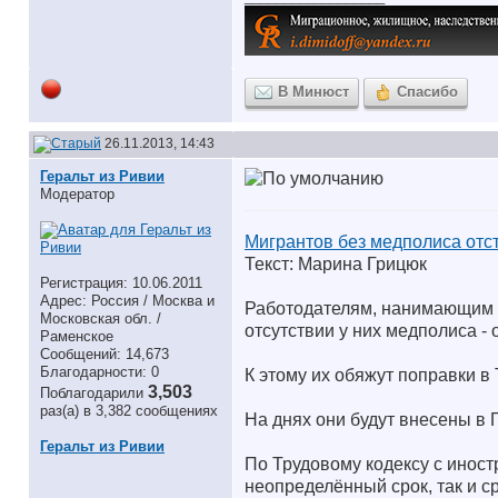
В Минюст
Спасибо
26.11.2013, 14:43
Геральт из Ривии
Модератор
Мигрантов без медполиса отс
Текст: Марина Грицюк
Регистрация: 10.06.2011
Адрес: Россия / Москва и
Работодателям, нанимающим м
Московская обл. /
отсутствии у них медполиса - 
Раменское
Сообщений: 14,673
Благодарности: 0
К этому их обяжут поправки в
3,503
Поблагодарили
раз(а) в 3,382 сообщениях
На днях они будут внесены в 
Геральт из Ривии
По Трудовому кодексу с инос
неопределённый срок, так и с