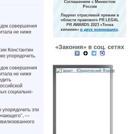
Соглашением с Минюстом
России
Лауреат отраслевой премии в
области правового PR LEGAL
PR AWARDS 2023 «Точка
ядок совершения
кипения»
в двух номинациях
.
итала не ниже
«Закония» в соц. сетях
ии Константин
мо упорядочить.
ядок совершения
итала не ниже
едить
российской
ных социально-
о упорядочить эти
точающего", —
цивилизованного