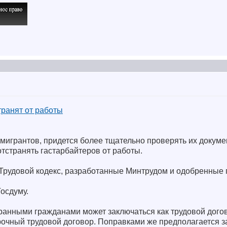
транят от работы
игрантов, придется более тщательно проверять их докуме
отстранять гастарбайтеров от работы.
 Трудовой кодекс, разработанные Минтрудом и одобренные 
Госдуму.
транными гражданами может заключаться как трудовой дого
рочный трудовой договор. Поправками же предполагается з