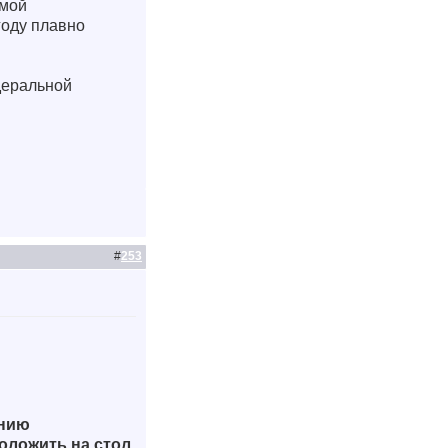
имой
году плавно
деральной
#
253
ению
оложить на стол