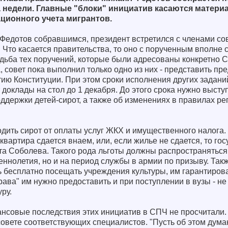
 недели. Главные "блоки" инициатив касаются матери
ационного учета мигрантов.
Федотов собравшимся, президент встретился с членами сов
 Что касается правительства, то оно с порученным вполне 
судьба тех поручений, которые были адресованы конкретно 
 совет пока выполнил только одно из них - представить пр
ию Конституции. При этом сроки исполнения других задани
т доклады на стол до 1 декабря. До этого срока нужно высту
держки детей-сирот, а также об изменениях в правилах ре
одить сирот от оплаты услуг ЖКХ и имущественного налога.
квартира сдается внаем, или, если жилье не сдается, то госу
а Соболева. Такого рода льготы должны распространяться 
ннолетия, но и на период службы в армии по призыву. Так
 бесплатно посещать учреждения культуры, им гарантиров
ава" им нужно предоставить и при поступлении в вузы - не
уру.
ансовые последствия этих инициатив в СПЧ не просчитали
 совете соответствующих специалистов. "Пусть об этом ду