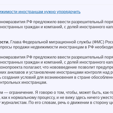
ижимости иностранцам нужно упорядочить
кономразвития РФ предложило ввести разрешительный пор
ностранных граждан и компаний, с долей иностранного кап
ости.
Глава Федеральной миграционной службы (ФМС) Росс
вопросы продажи недвижимости иностранцам в РФ необходи
кономразвития РФ предложило ввести разрешительный пор
ностранных граждан и компаний, с долей иностранного кап
конопроекта полагают, что нововведение позволит предупр
ских анклавов и установление иностранцами контроля над 
ь создания условий для возникновения в стране обособлен
онтрольных иностранцам.
— ограничение. Я говорю о том, чтобы, может быть, как-т
, как к нормальному процессу, и не вижу здесь ничего ужес
 журналистам. По его словам, речь о движении в сторону 