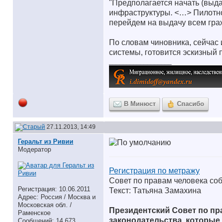
"Предполагается начать (выдач
инфраструктуры. <…> Пилотно,
перейдем на выдачу всем гра
По словам чиновника, сейчас 
системы, готовится эскизный 
__________________
В Минюст
Спасибо
27.11.2013, 14:49
Геральт из Ривии
Модератор
Регистрация по метражу
Совет по правам человека соб
Регистрация: 10.06.2011
Текст: Татьяна Замахина
Адрес: Россия / Москва и
Московская обл. /
Президентский Совет по пр
Раменское
законодательства, которые
Сообщений: 14,673