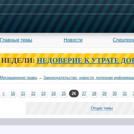
Главные темы
Новости
Спецпро
 НЕДЕЛИ:
НЕДОВЕРИЕ К УТРАТЕ ДО
Миграционное право
→
Законодательство, новости, полезная информац
<
16
21
22
23
24
25
26
27
28
29
30
31
Опции темы