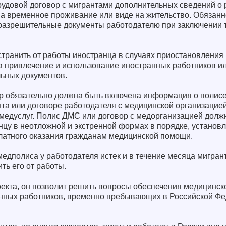
рудовой договор с мигрантами дополнительных сведений о
на временное проживание или виде на жительство. Обязанн
разрешительные документы работодателю при заключении 
странить от работы иностранца в случаях приостановления
а привлечение и использование иностранных работников и
льных документов.
вор обязательно должна быть включена информация о полис
та или договоре работодателя с медицинской организацией
медуслуг. Полис ДМС или договор с медорганизацией долж
цу в неотложной и экстренной формах в порядке, установ
латного оказания гражданам медицинской помощи.
медполиса у работодателя истек и в течение месяца мигрант
ть его от работы.
екта, он позволит решить вопросы обеспечения медицинс
нных работников, временно пребывающих в Российской Фе