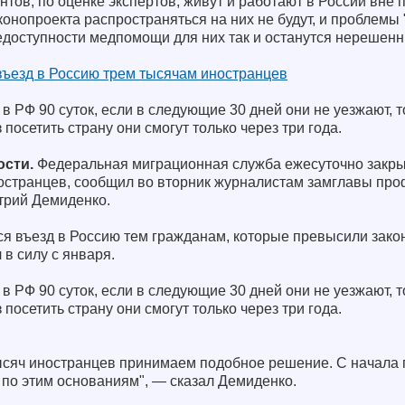
тов, по оценке экспертов, живут и работают в России вне 
онопроекта распространяться на них не будут, и проблемы 
недоступности медпомощи для них так и останутся нерешен
ъезд в Россию трем тысячам иностранцев
в РФ 90 суток, если в следующие 30 дней они не уезжают, т
посетить страну они смогут только через три года.
ости.
Федеральная миграционная служба ежесуточно закры
остранцев, сообщил во вторник журналистам замглавы пр
трий Демиденко.
ся въезд в Россию тем гражданам, которые превысили зако
 в силу с января.
в РФ 90 суток, если в следующие 30 дней они не уезжают, т
посетить страну они смогут только через три года.
ысяч иностранцев принимаем подобное решение. С начала 
 по этим основаниям", — сказал Демиденко.