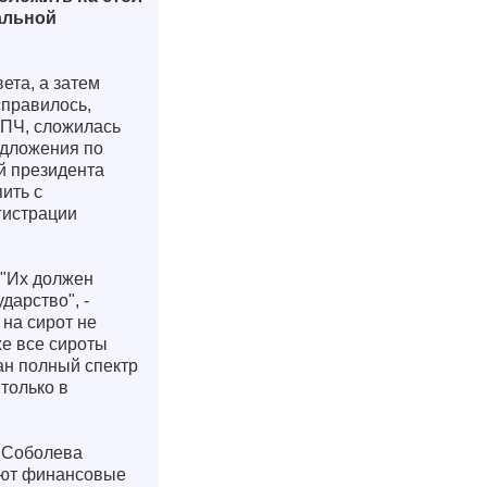
альной
ета, а затем
справилось,
СПЧ, сложилась
едложения по
й президента
пить с
гистрации
 "Их должен
дарство", -
на сирот не
же все сироты
ан полный спектр
 только в
. Соболева
мают финансовые