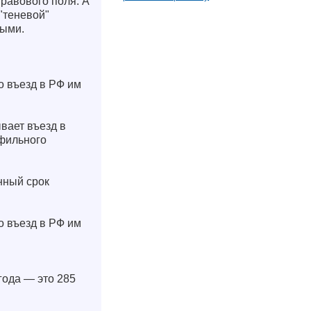
правового поля. А
"теневой"
ными.
о въезд в РФ им
вает въезд в
офильного
нный срок
о въезд в РФ им
года — это 285