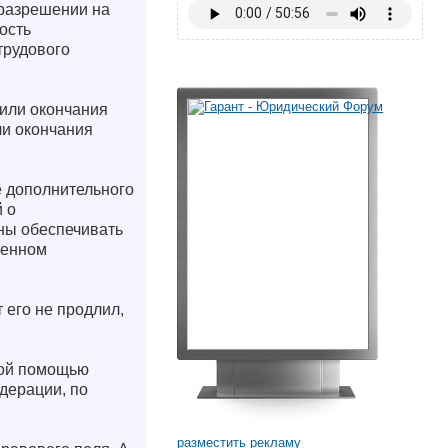
 разрешении на
ость
трудового
 или окончания
ли окончания
е дополнительного
 о
ны обеспечивать
ленном
 его не продлил,
кой помощью
дерации, по
разместить рекламу