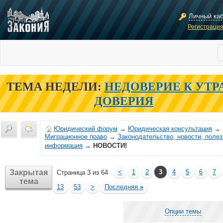
Личный ка
Регистраци
ТЕМА НЕДЕЛИ:
НЕДОВЕРИЕ К УТР
ДОВЕРИЯ
Юридический форум
→
Юридическая консультация
→
Миграционное право
→
Законодательство, новости, поле
информация
→
НОВОСТИ!
Закрытая
<
1
2
3
4
5
6
7
Страница 3 из 64
тема
13
53
>
Последняя
»
Опции темы