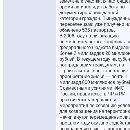
земельные участки. В настояще
время активно идет работа по
документированию данной
категории граждан. Вынужденн
переселенцами уже получено и
обменено 536 паспортов.
В 2006 году на ликвидацию
осетино-ингушского конфликта и
федерального бюджета выделе
более 2 миллиардов 20 миллио
рублей. В текущем году на субс
пострадавшим гражданам, на
строительство, восстановление 
приобретение жилья — почти 1
миллиард 800 миллионов рубле
Совместными усилиями ФМС
России, правительств ЧР и РИ
практически завершаются
мероприятия по созданию усло
для возвращения на территори
Чечни внутриперемещенных лиц
прошлом году оказано содейств
возвращении в места постоянно