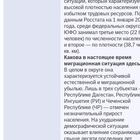
ситуации, который характеризуе
высокой плотностью населения 
избытком трудовых ресурсов. П
данным Росстата на 1 января 2
года, среди федеральных округ
ЮФО занимал третье место (22 
человек) по численности населе
и второе — по плотности (38,7 че
кв. км).
Какова в настоящее время
миграционная ситуация здес
В целом в округе она
характеризуется устойчивой
естественной и миграционной
убылью. Лишь в трех субъектах
Республике Дагестан, Республи
Ингушетия (РИ) и Чеченской
Республике (ЧР) — отмечен
незначительный прирост
населения. На ухудшение
демографической ситуации
оказывает влияние сохраняюща
свыше десяти последних лет