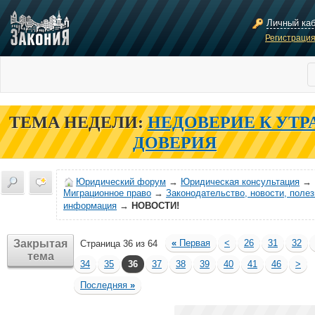
Личный ка
Регистраци
ТЕМА НЕДЕЛИ:
НЕДОВЕРИЕ К УТР
ДОВЕРИЯ
Юридический форум
→
Юридическая консультация
→
Миграционное право
→
Законодательство, новости, поле
информация
→
НОВОСТИ!
Закрытая
«
Первая
<
26
31
32
Страница 36 из 64
тема
34
35
36
37
38
39
40
41
46
>
Последняя
»