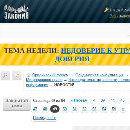
Личный ка
Регистраци
ТЕМА НЕДЕЛИ:
НЕДОВЕРИЕ К УТР
ДОВЕРИЯ
Юридический форум
→
Юридическая консультация
→
Миграционное право
→
Законодательство, новости, поле
информация
→
НОВОСТИ!
Закрытая
«
Первая
<
39
44
45
Страница 49 из 64
тема
47
48
49
50
51
52
53
54
59
>
Последняя
»