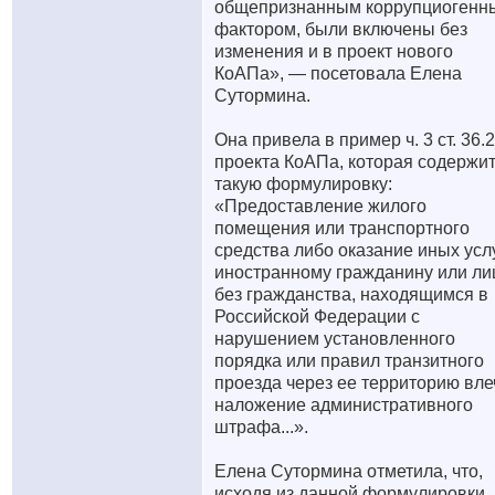
общепризнанным коррупциогенн
фактором, были включены без
изменения и в проект нового
КоАПа», — посетовала Елена
Сутормина.
Она привела в пример ч. 3 ст. 36.2
проекта КоАПа, которая содержи
такую формулировку:
«Предоставление жилого
помещения или транспортного
средства либо оказание иных усл
иностранному гражданину или ли
без гражданства, находящимся в
Российской Федерации с
нарушением установленного
порядка или правил транзитного
проезда через ее территорию вле
наложение административного
штрафа...».
Елена Сутормина отметила, что,
исходя из данной формулировки,