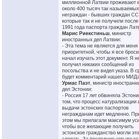
миллионной Латвии проживают 
около 400 тысяч так называемых
неграждан - бывших граждан СС
которые так и не получили после
1991 года паспорта граждан Лат
Марис Риекстиньш
, министр
иностранных дел Латвии:
- Эта тема не является для меня
приоритетной, чтобы я все броси
начал изучать этот документ. Я н
получил никаких сообщений из
посольства и не видел указа. В с
будет комментарий нашего МИДа
Урмас Паэт
, министр иностранн
дел Эстонии:
- Россия 17 лет обвиняла Эстони
том, что процесс натурализации 
выдачи эстонских паспортов
негражданам идет медленно. Пр
этом мы прилагали максимум ус
чтобы все желающие получить
эстонское гражданство могли эт
сделать. За последние четыре го