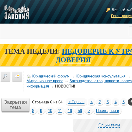
Личный ка
Регистраци
ТЕМА НЕДЕЛИ:
НЕДОВЕРИЕ К УТР
ДОВЕРИЯ
Юридический форум
→
Юридическая консультация
→
Миграционное право
→
Законодательство, новости, поле
информация
→
НОВОСТИ!
Закрытая
«
Первая
<
2
3
4
5
Страница 6 из 64
тема
8
9
10
11
16
56
>
Последняя
»
Опции темы