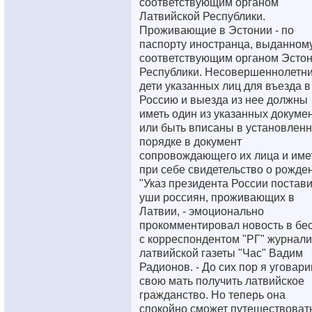
соответствующим органом
Латвийской Республики.
Проживающие в Эстонии - по
паспорту иностранца, выданном
соответствующим органом Эстон
Республики. Несовершеннолетн
дети указанных лиц для въезда в
Россию и выезда из нее должны
иметь один из указанных докуме
или быть вписаны в установлен
порядке в документ
сопровождающего их лица и име
при себе свидетельство о рожде
"Указ президента России постави
уши россиян, проживающих в
Латвии, - эмоционально
прокомментировал новость в бе
с корреспондентом "РГ" журнали
латвийской газеты "Час" Вадим
Радионов. - До сих пор я уговар
свою мать получить латвийское
гражданство. Но теперь она
спокойно сможет путешествовать