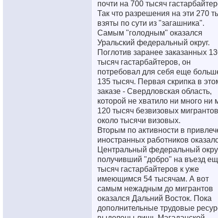
почти на 700 тысяч гастарбайтер
Так что разрешения на эти 270 т
взяты по сути из "загашника".
Самым "голодным" оказался
Уральский федеральный округ.
Поглотив заранее заказанных 13
тысяч гастарбайтеров, он
потребовал для себя еще больше
135 тысяч. Первая скрипка в это
заказе - Свердловская область,
которой не хватило ни много ни 
120 тысяч безвизовых мигрантов
около тысячи визовых.
Вторым по активности в привлеч
иностранных работников оказал
Центральный федеральный округ
получивший "добро" на въезд ещ
тысяч гастарбайтеров к уже
имеющимся 54 тысячам. А вот
самым нежадным до мигрантов
оказался Дальний Восток. Пока
дополнительные трудовые ресу
выделены лишь Магаданской