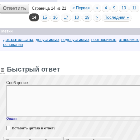
Ответить
«
Первая
<
4
9
10
11
Страница 14 из 21
14
15
16
17
18
19
>
Последняя
»
Метки
доказательства
,
допустимые
,
недопустимые
,
неотносимые
,
относимые
основания
Быстрый ответ
Сообщение:
Опции
Вставить цитату в ответ?