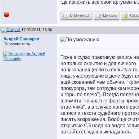
где изложить все свои аргументы.
В Минюст
Цитата
Спа
17.02.2011, 16:36
Андрей Свинарёв
Пользователь
Тоже в судах практикую запись н
но только скрытно и для личного
пользования (если в открытую то
лица участвующие в деле будут в
ещё скованней чем обычно, "кро
прокурора, тем сотрудникам море
и горы по плечо"). Всегда полезн
в памяти "крылатые фразы проку
ответчика", а в случае явного ра
записи и текста судебного проток
писать возражения. Вообще счита
открытые СЗ надо на видео запи
на сайтах Судов выкладывать.