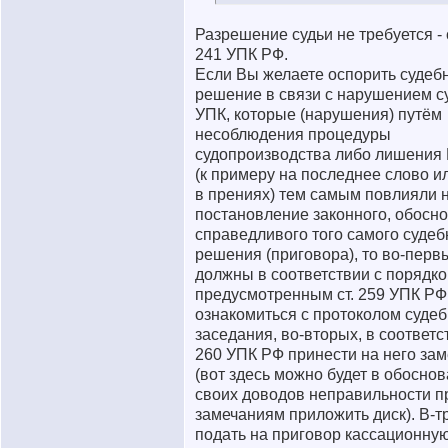
Разрешение судьи не требуется - см
241 УПК РФ.
Если Вы желаете оспорить судеб
решение в связи с нарушением с
УПК, которые (нарушения) путём
несоблюдения процедуры
судопроизводства либо лишения 
(к примеру на последнее слово и
в прениях) тем самым повлияли 
постановление законного, обосно
справедливого того самого судеб
решения (приговора), то во-перв
должны в соответствии с порядко
предусмотренным ст. 259 УПК РФ
ознакомиться с протоколом судеб
заседания, во-вторых, в соответст
260 УПК РФ принести на него за
(вот здесь можно будет в обосно
своих доводов неправильности п
замечаниям приложить диск). В-тр
подать на приговор кассационную