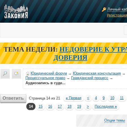
Личный ка
Регистраци
ТЕМА НЕДЕЛИ:
НЕДОВЕРИЕ К УТР
ДОВЕРИЯ
Юридический форум
→
Юридическая консультация
→
Процессуальное право
→
Гражданский процесс
→
Аудиозапись в суде...
Ответить
«
Первая
<
4
9
10
11
Страница 14 из 21
14
15
16
17
18
19
>
Последняя
»
Опции темы