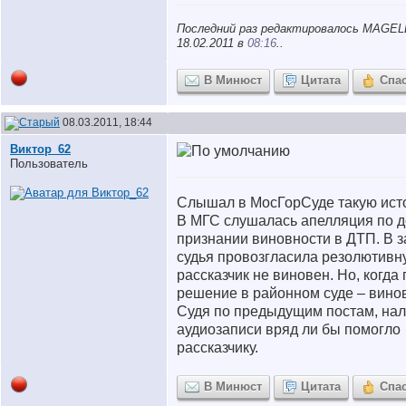
Последний раз редактировалось MAGEL
18.02.2011 в
08:16
..
В Минюст
Цитата
Спа
08.03.2011, 18:44
Виктор_62
Пользователь
Слышал в МосГорСуде такую ист
В МГС слушалась апелляция по д
признании виновности в ДТП. В 
судья провозгласила резолютивну
рассказчик не виновен. Но, когда
решение в районном суде – вино
Судя по предыдущим постам, на
аудиозаписи вряд ли бы помогло
рассказчику.
В Минюст
Цитата
Спа