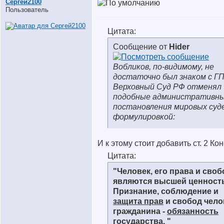
Сергей2100
Пользователь
Цитата:
Сообщение от
Hider
Вобликов, по-видимому, не
достаточно был знаком с ГП
Верховный Суд РФ отменял
подобные административн
постановления мировых суде
формулировкой:
И к этому стоит добавить ст. 2 Ко
Цитата:
"Человек, его права и сво
являются высшей ценност
Признание, соблюдение и
защита прав
и свобод чело
гражданина -
обязанность
государства
. "