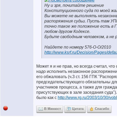
Ну и зря, почитайте решение
Конституционного суда по моей жа
Вы можете не выполнять незаконн
распоряжения судьи. Пусть там УПК
точно такое же положение есть в Г
любом другом Кодексе.
Будьте свободным человеком, а не 
Найдете по номеру 576-О-О/2010
http://www.ksrf.ru/Decision/Pages/defau
Может я и не прав, но всегда считал, что
надо исполнить незаконное распоряжени
его обжаловать (ч.3 ст. 156 ГПК "Распор
председательствующего обязательны дл
участников процесса, а также для гражда
присутствующих в зале заседания суда")
было как с
http://www.rg.ru/2003/10/30/vobl
В Минюст
Цитата
Спасибо