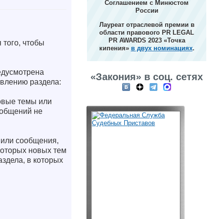
Соглашением с Минюстом
России
Лауреат отраслевой премии в
области правового PR LEGAL
PR AWARDS 2023 «Точка
 того, чтобы
кипения»
в двух номинациях
.
редусмотрена
«Закония» в соц. сетях
авлению раздела:
овые темы или
ообщений не
 или сообщения,
 которых новых тем
аздела, в которых