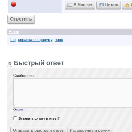
В Минюст
Цитата
Ответить
Метки
faq
,
справка по форуму
,
чаво
Быстрый ответ
Сообщение:
Опции
Вставить цитату в ответ?