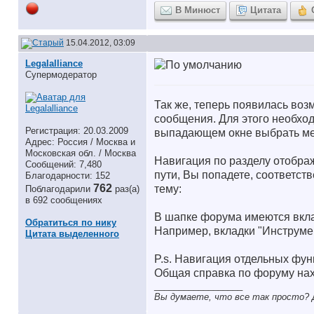
В Минюст
Цитата
15.04.2012, 03:09
Legalalliance
Супермодератор
Так же, теперь появилась воз
сообщения. Для этого необход
Регистрация: 20.03.2009
выпадающем окне выбрать ме
Адрес: Россия / Москва и
Московская обл. / Москва
Навигация по разделу отображ
Сообщений: 7,480
пути, Вы попадете, соответств
Благодарности: 152
762
тему:
Поблагодарили
раз(а)
в 692 сообщениях
В шапке форума имеются вклад
Обратиться по нику
Например, вкладки "Инструмен
Цитата выделенного
P.s. Навигация отдельных фун
Общая справка по форуму на
__________________
Вы думаете, что все так просто? Д