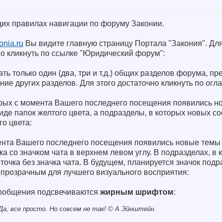
щих правилах навигации по форуму Законии.
nia.ru
Вы видите главную страницу Портала "Закония". Для
о кликнуть по ссылке "Юридический форум":
ать только один (два, три и т.д.) общих разделов форума, п
ие других разделов. Для этого достаточно кликнуть по огл
орых с момента Вашего последнего посещения появились н
де папок желтого цвета, а подразделы, в которых новых с
го цвета:
ента Вашего последнего посещения появились новые темы
а со значком чата в верхнем левом углу. В подразделах, в
точка без значка чата. В будущем, планируется значок подр
 прозрачным для лучшего визуального восприятия:
сообщения подсвечиваются
жирным шрифтом
:
а, все просто. Но совсем не так! © A.Эйнштейн.