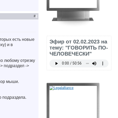
#
2
оторых есть новые
Эфир от 02.02.2023 на
ху) и в
тему: "ГОВОРИТЬ ПО-
ЧЕЛОВЕЧЕСКИ"
по любому отрезку
> подраздел ->
сор мыши.
о подраздела.