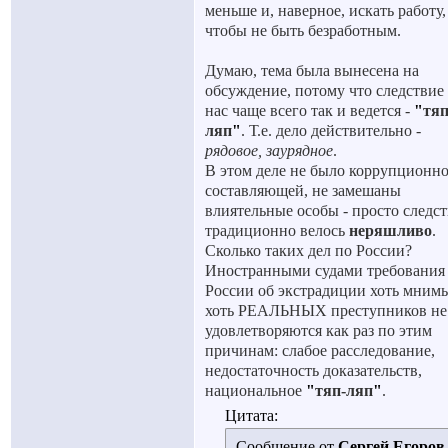
меньше и, наверное, искать работу,
чтобы не быть безработным.
Думаю, тема была вынесена на
обсуждение, потому что следствие
нас чаще всего так и ведется -
"
тяп
ляп
"
. Т.е. дело действительно -
рядовое, заурядное
.
В этом деле не было коррупционн
составляющей, не замешаны
влиятельные особы - просто следс
традиционно велось
неряшливо
.
Сколько таких дел по России?
Иностранными судами требования
России об экстрадиции хоть мним
хоть РЕАЛЬНЫХ преступников не
удовлетворяются как раз по этим
причинам: слабое расследование,
недостаточность доказательств,
национальное
"
тяп-ляп
"
.
Цитата:
Сообщение от
Сергей Егоров