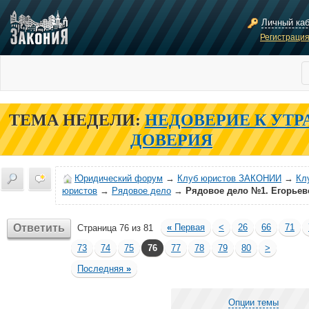
Личный ка
Регистраци
ТЕМА НЕДЕЛИ:
НЕДОВЕРИЕ К УТР
ДОВЕРИЯ
Юридический форум
→
Клуб юристов ЗАКОНИИ
→
Кл
юристов
→
Рядовое дело
→
Рядовое дело №1. Егорьев
Ответить
«
Первая
<
26
66
71
Страница 76 из 81
73
74
75
76
77
78
79
80
>
Последняя
»
Опции темы