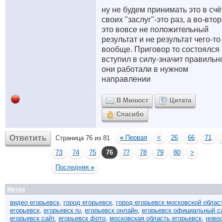
ну не будем принимать это в счё
своих "заслуг"-это раз, а во-вто
это вовсе не положительный
результат и не результат чего-то
вообще. Приговор то состоялся 
вступил в силу-значит правильн
они работали в нужном
направлении
В Минюст
Цитата
Спасибо
Ответить
«
Первая
<
26
66
71
Страница 76 из 81
73
74
75
76
77
78
79
80
>
Последняя
»
Метки
видео егорьевск
,
город егорьевск
,
город егорьевск московской облас
егорьевск
,
егорьевск ru
,
егорьевск онлайн
,
егорьевск официальный с
егорьевск сайт
,
егорьевск фото
,
московская область егорьевск
,
ново