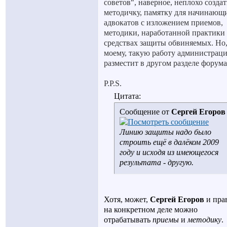
советов
"
, наверное, неплохо создат
методичку, памятку для начинающ
адвокатов с изложением приемов,
методики, наработанной практики
средствах защиты обвиняемых. Но,
моему, такую работу администрац
разместит в другом разделе форума
P
.
P
.
S
.
Цитата:
Сообщение от
Сергей Егоров
Линию защиты надо было
строить ещё в далёком 2009
году и исходя из имеющегося
результата - другую.
Хотя, может,
Сергей Егоров
и прав
на конкретном деле можно
отрабатывать
приемы
и
методику
.