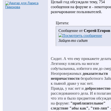
Целый год обсуждали тему, 754
сообщения на форуме и - некоторо
разочарование пользователей.
Цитата:
Сообщение от
Сергей Егоров
Зайцев-то сидит
Сидит. А что ему прикажете делат
Лезгинку плясать на могиле
собутыльника, избитого им до сме
Неопровержимых
доказательств
непричастности
безработного Зай
к пьяной драке у нас нет.
Правда, у нас нет и
добросовестно
расследованного дела. И я полагаю
что это и было предметом обсужде
на форуме:
"
приблизительное
"
следствие
"
абы как
"
,
"
тяп-ляп
"