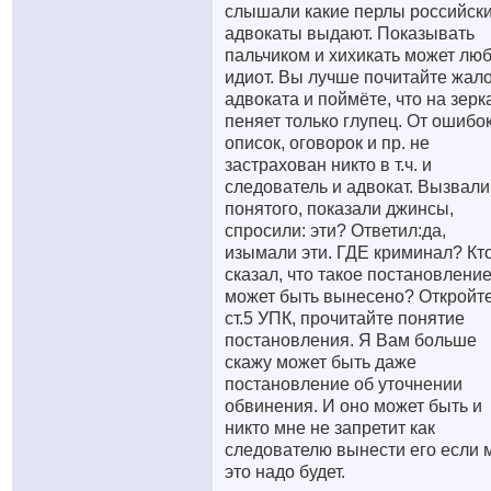
слышали какие перлы российск
адвокаты выдают. Показывать
пальчиком и хихикать может лю
идиот. Вы лучше почитайте жал
адвоката и поймёте, что на зерк
пеняет только глупец. От ошибок
описок, оговорок и пр. не
застрахован никто в т.ч. и
следователь и адвокат. Вызвали
понятого, показали джинсы,
спросили: эти? Ответил:да,
изымали эти. ГДЕ криминал? Кт
сказал, что такое постановление
может быть вынесено? Откройт
ст.5 УПК, прочитайте понятие
постановления. Я Вам больше
скажу может быть даже
постановление об уточнении
обвинения. И оно может быть и
никто мне не запретит как
следователю вынести его если 
это надо будет.