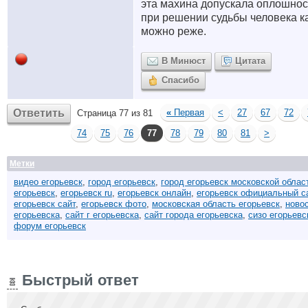
эта махина допускала оплошнос
при решении судьбы человека к
можно реже.
В Минюст
Цитата
Спасибо
Ответить
«
Первая
<
27
67
72
Страница 77 из 81
74
75
76
77
78
79
80
81
>
Метки
видео егорьевск
,
город егорьевск
,
город егорьевск московской облас
егорьевск
,
егорьевск ru
,
егорьевск онлайн
,
егорьевск официальный с
егорьевск сайт
,
егорьевск фото
,
московская область егорьевск
,
ново
егорьевска
,
сайт г егорьевска
,
сайт города егорьевска
,
сизо егорьевс
форум егорьевск
Быстрый ответ