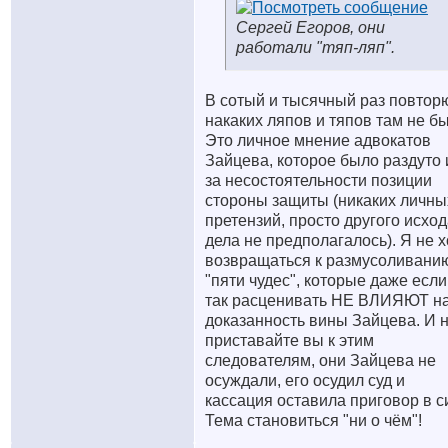
Сергей Егоров, они
работали "тяп-ляп".
В сотый и тысячный раз повтор
накаких ляпов и тяпов там не б
Это личное мнение адвокатов
Зайцева, которое было раздуто 
за несостоятельности позиции
стороны защиты (никаких личны
претензий, просто другого исхо
дела не предполагалось). Я не х
возвращаться к размусоливани
"пяти чудес", которые даже если
так расценивать НЕ ВЛИЯЮТ н
доказанность вины Зайцева. И 
приставайте вы к этим
следователям, они Зайцева не
осуждали, его осудил суд и
кассация оставила приговор в с
Тема становиться "ни о чём"!