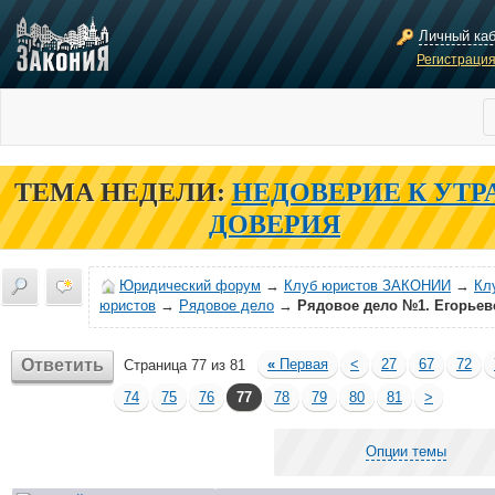
Личный ка
Регистраци
ТЕМА НЕДЕЛИ:
НЕДОВЕРИЕ К УТР
ДОВЕРИЯ
Юридический форум
→
Клуб юристов ЗАКОНИИ
→
Кл
юристов
→
Рядовое дело
→
Рядовое дело №1. Егорьев
Ответить
«
Первая
<
27
67
72
Страница 77 из 81
74
75
76
77
78
79
80
81
>
Опции темы