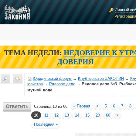
Личный ка
Регистраци
ТЕМА НЕДЕЛИ:
НЕДОВЕРИЕ К УТР
ДОВЕРИЯ
Юридический форум
→
Клуб юристов ЗАКОНИИ
→
Кл
юристов
→
Рядовое дело
→
Рядовое дело №3. Рыбалка
мутной воде
Ответить
«
Первая
<
5
6
7
8
Страница 10 из 66
10
11
12
13
14
15
20
60
>
Последняя
»