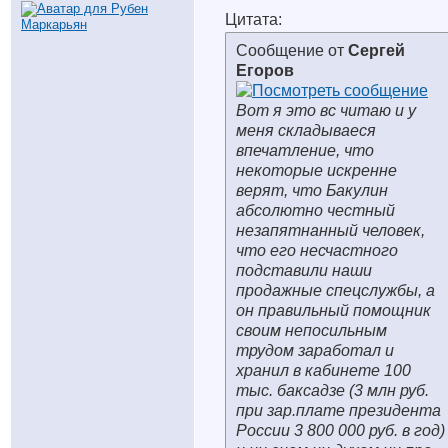
Цитата:
Сообщение от
Сергей
Егоров
Вот я это вс читаю и у
меня складываеся
впечатление, что
некоторые искренне
верят, что Бакулин
абсолютно честный
незапятнанный человек,
что его несчастного
подставили наши
продажные спецслужбы, а
он правильный помощник
своим непосильным
трудом заработал и
хранил в кабинете 100
тыс. баксадзе (3 млн руб.
при зар.плате президента
России 3 800 000 руб. в год)