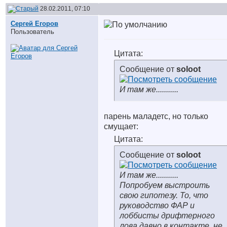
28.02.2011, 07:10
Сергей Егоров
Пользователь
Цитата:
Сообщение от
soloot
И там же...........
парень маладетс, но только
смущает:
Цитата:
Сообщение от
soloot
И там же...........
Попробуем выстроить
свою гипотезу. То, что
руководство ФАР и
лоббисты дрифтерного
лова давно в контакте, не