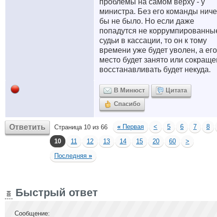
проблемы на самом верху - у
министра. Без его команды ниче
бы не было. Но если даже
попадутся не коррумпированны
судьи в кассации, то он к тому
времени уже будет уволен, а его
место будет занято или сокраще
восстанавливать будет некуда.
В Минюст
Цитата
Спасибо
Ответить
«
Первая
<
5
6
7
8
Страница 10 из 66
10
11
12
13
14
15
20
60
>
Последняя
»
Быстрый ответ
Сообщение: