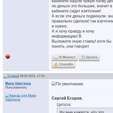
кабинете нашли чужую пачку ден
но деньги это большие, значит в
кабинете сидит взяточник!
А если эти деньги подкинули. зн
правильно сделали! так взяточн
и нужно.
А я хочу правду и хочу
информацию! В
Выложите оную ставку! хотя бы
понять ,они говорят
В Минюст
Цитата
Спасибо
28.02.2011, 17:41
Maria Valer'evna
Пользователь
Сергей Егоров
,
Цитата:
Ну мне кажется, что это