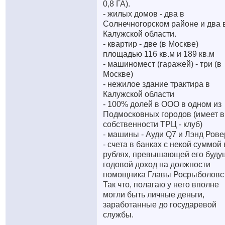
0,8 ГА).
- жилых домов - два в
Солнечногорском районе и два 
Калужской области.
- квартир - две (в Москве)
площадью 116 кв.м и 189 кв.м
- машиномест (гаражей) - три (в
Москве)
- нежилое здание трактира в
Калужской области
- 100% долей в ООО в одном из
Подмосковных городов (имеет в
собственности ТРЦ - клуб)
- машины - Ауди Q7 и Лэнд Рове
- счета в банках с некой суммой 
рублях, превышающей его буду
годовой доход на должности
помощника Главы Росрыболовс
Так что, полагаю у него вполне
могли быть личные деньги,
заработанные до государевой
службы.
__________________