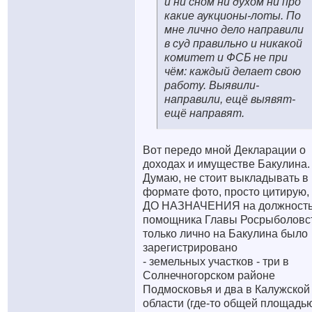
и ни сном ни духом ни про
какие аукционы-лоты. По
мне лично дело направили
в суд правильно и никакой
комитет и ФСБ не при
чём: каждый делает свою
работу. Выявили-
направили, ещё выявят-
ещё направят.
Вот передо мной Декларации о
доходах и имуществе Бакулина.
Думаю, не стоит выкладывать в
формате фото, просто цитирую, 
ДО НАЗНАЧЕНИЯ на должност
помощника Главы Росрыболовс
только лично на Бакулина было
зарегистрировано
- земельных участков - три в
Солнечногорском районе
Подмосковья и два в Калужской
области (где-то общей площадь