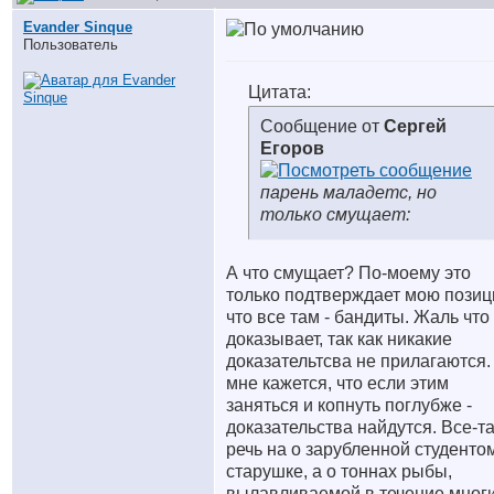
Evander Sinque
Пользователь
Цитата:
Сообщение от
Сергей
Егоров
парень маладетс, но
только смущает:
А что смущает? По-моему это
только подтверждает мою позиц
что все там - бандиты. Жаль что
доказывает, так как никакие
доказательтсва не прилагаются.
мне кажется, что если этим
заняться и копнуть поглубже -
доказательства найдутся. Все-т
речь на о зарубленной студенто
старушке, а о тоннах рыбы,
вылавливаемой в течение мног