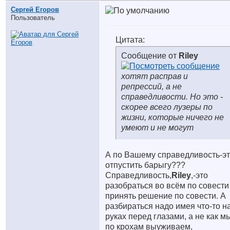
Сергей Егоров
Пользователь
Цитата:
Сообщение от
Riley
хотят расправ и
репрессий, а не
справедливости. Но это -
скорее всего лузеры по
жизни, которые ничего не
умеют и не могут
А по Вашему справедливость-э
отпустить барыгу???
Справедливость,
Riley
,-это
разобраться во всём по совести
принять решение по совести. А
разбираться надо имея что-то н
руках перед глазами, а не как м
по крохам выуживаем,