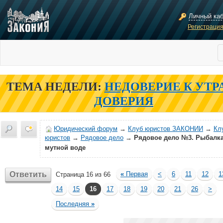
Личный ка
Регистраци
ТЕМА НЕДЕЛИ:
НЕДОВЕРИЕ К УТР
ДОВЕРИЯ
Юридический форум
→
Клуб юристов ЗАКОНИИ
→
Кл
юристов
→
Рядовое дело
→
Рядовое дело №3. Рыбалка
мутной воде
Ответить
«
Первая
<
6
11
12
1
Страница 16 из 66
14
15
16
17
18
19
20
21
26
>
Последняя
»