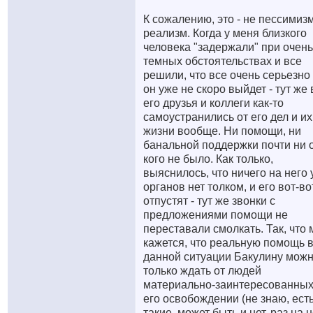
К сожалению, это - не пессимизм
реализм. Когда у меня близкого
человека "задержали" при очень
темных обстоятельствах и все
решили, что все очень серьезно
он уже не скоро выйдет - тут же 
его друзья и коллеги как-то
самоустранились от его дел и их
жизни вообще. Ни помощи, ни
банальной поддержки почти ни 
кого не было. Как только,
выяснилось, что ничего на него 
органов нет толком, и его вот-во
отпустят - тут же звонки с
предложениями помощи не
переставали смолкать. Так, что 
кажется, что реальную помощь 
данной ситуации Бакулину мож
только ждать от людей
материально-заинтересованных
его освобождении (не знаю, ест
такие, может быть и нет, раз на 