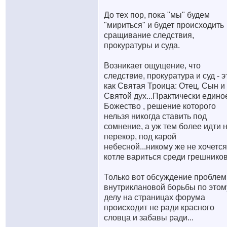
До тех пор, пока "мы" будем
"мириться" и будет происходить
сращивание следствия,
прокуратуры и суда.
Возникает ощущение, что
следствие, прокуратура и суд - э
как Святая Троица: Отец, Сын и
Святой дух...Практически едино
Божество
, решение которого
нельзя никогда ставить под
сомнение, а уж тем более идти 
перекор, под карой
небесной...никому же не хочется
котле вариться среди грешников.
Только вот обсуждение пробле
внутриклановой борьбы по этом
делу на страницах форума
происходит не ради красного
словца и забавы ради...