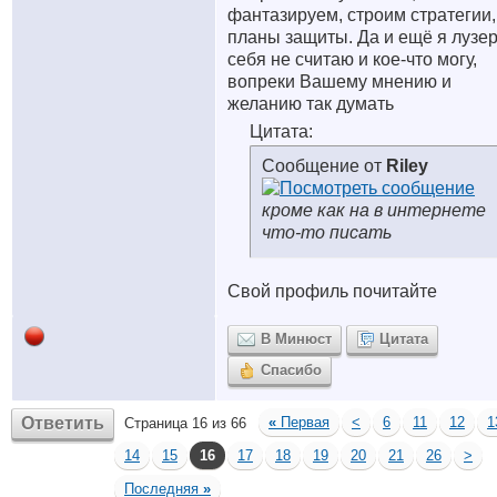
фантазируем, строим стратегии,
планы защиты. Да и ещё я лузе
себя не считаю и кое-что могу,
вопреки Вашему мнению и
желанию так думать
Цитата:
Сообщение от
Riley
кроме как на в интернете
что-то писать
Свой профиль почитайте
В Минюст
Цитата
Спасибо
Ответить
«
Первая
<
6
11
12
1
Страница 16 из 66
14
15
16
17
18
19
20
21
26
>
Последняя
»