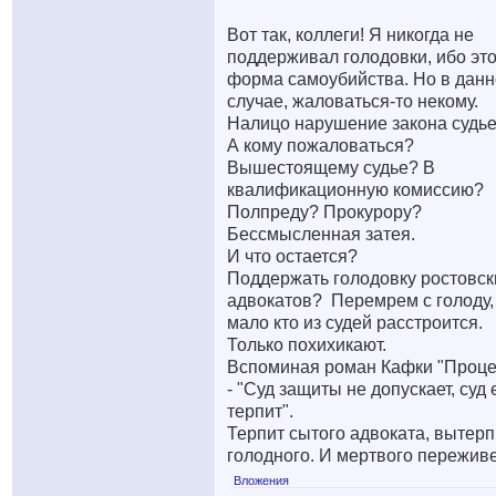
Вот так, коллеги! Я никогда не
поддерживал голодовки, ибо эт
форма самоубийства. Но в дан
случае, жаловаться-то некому.
Налицо нарушение закона судье
А кому пожаловаться?
Вышестоящему судье? В
квалификационную комиссию?
Полпреду? Прокурору?
Бессмысленная затея.
И что остается?
Поддержать голодовку ростовск
адвокатов?
Перемрем с голоду,
мало кто из судей расстроится.
Только похихикают.
Вспоминая роман Кафки "Проце
- "Суд защиты не допускает, суд 
терпит".
Терпит сытого адвоката, вытерп
голодного. И мертвого переживе
Вложения