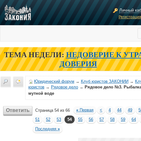
Личный ка
Регистраци
ТЕМА НЕДЕЛИ:
НЕДОВЕРИЕ К УТР
ДОВЕРИЯ
Юридический форум
→
Клуб юристов ЗАКОНИИ
→
Кл
юристов
→
Рядовое дело
→
Рядовое дело №3. Рыбалка
мутной воде
Ответить
«
Первая
<
4
44
49
5
Страница 54 из 66
51
52
53
54
55
56
57
58
59
64
Последняя
»