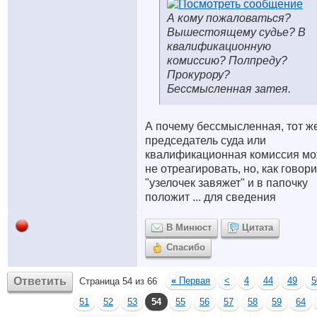
А кому пожаловаться?
Вышестоящему судье? В
квалификационную
комиссию? Полпреду?
Прокурору?
Бессмысленная затея.
А почему бессмысленная, тот ж
председатель суда или
квалификационная комиссия м
не отреагировать, но, как говори
"узелочек завяжет" и в папочку
положит ... для сведения
В Минюст
Цитата
Спасибо
Ответить
«
Первая
<
4
44
49
5
Страница 54 из 66
51
52
53
54
55
56
57
58
59
64