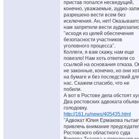
пристав попался несведущий,
конечно, уважаемые, аудио-зап
разрешено вести всем без
исключения. Ан, нет! Оказываетс
нам запретили вести аудиозапис
"исходя из целей обеспечения
безопасности участников
уголовного процесса".
Коллеги, я вам скажу, нам еще
повезло! Нам хоть ответили со
ссылкой на основания отказа. О
не законные, конечно, но они хо
на бумаге и без последствий дл
нас. Скажем спасибо, что не
побили.
А вот в Ростове дела обстоят ху
Два ростовских адвоката объяв
голодовку.
http://161.ru/news/405435.html
"Адвокат Юлия Ермакова пытае
привлечь внимание председате
Ростовского областного суда
Виктора Ткачева к поведению с