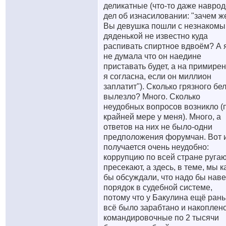
деликатные (что-то даже наврод
дел об изнасиловании: "зачем ж
Вы девушка пошли с незнаком
дяденькой не известно куда
распивать спиртное вдвоём? А 
не думала что он наедине
приставать будет, а на примире
я согласна, если он миллион
заплатит"). Сколько грязного бе
вылезло? Много. Сколько
неудобных вопросов возникло (
крайней мере у меня). Много, а
ответов на них не было-одни
предположения форумчан. Вот 
получается очень неудобно:
коррупцию по всей стране ругаю
пресекают, а здесь, в теме, мы к
бы обсуждали, что надо бы наве
порядок в судебной системе,
потому что у Бакулина ещё ран
всё было зарабтано и накоплено
командировочные по 2 тысячи