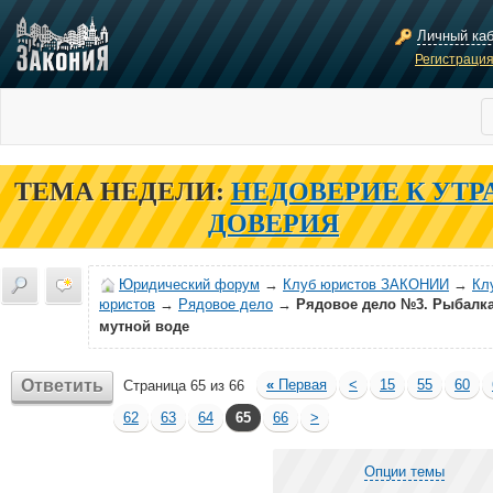
Личный ка
Регистраци
ТЕМА НЕДЕЛИ:
НЕДОВЕРИЕ К УТР
ДОВЕРИЯ
Юридический форум
→
Клуб юристов ЗАКОНИИ
→
Кл
юристов
→
Рядовое дело
→
Рядовое дело №3. Рыбалка
мутной воде
Ответить
«
Первая
<
15
55
60
Страница 65 из 66
62
63
64
65
66
>
Опции темы