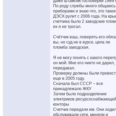
даже штампик госповерки 1989 г
По роду службы много общаюсь
приборами и знаю что, это такое
ДЭСК рулит с 2006 года. На кр
счетчика было 2 заводские пло
их я не трогал.
Счётчик ваш, поверять его обя
вы, но суд не в курсе, цела ли
пломба заводская.
Я не могу понять с какого переп
он мой. Мне его никто не дарил,
передавал.
Проверку должны были провест
еще в 2005 году.
Сначала был СССР – все
принадлежало ЖКУ
Затем было подразделение
электриков ресурсоснабжающе
конторы
Счетчик передали им. Они ходил
обслуживали сети, меняли и