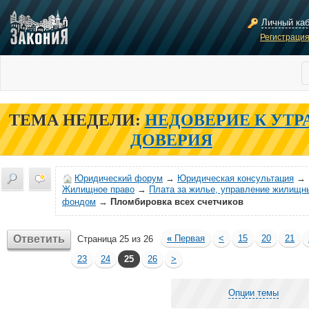
Личный ка
Регистраци
ТЕМА НЕДЕЛИ:
НЕДОВЕРИЕ К УТР
ДОВЕРИЯ
Юридический форум
→
Юридическая консультация
→
Жилищное право
→
Плата за жилье, управление жилищн
фондом
→
Пломбировка всех счетчиков
Ответить
«
Первая
<
15
20
21
Страница 25 из 26
23
24
25
26
>
Опции темы