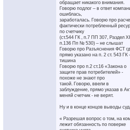
обращает никакого внимания.
Говорю подлог – в ответ компан
ошиблась,
заработалась. Говорю про расче
фактически потребленный ресу
по счетчику
(ст.544 ГК , п.7 ПП 307, Раздел XI
п.136 Пп № 530) – не слышат
Говорю про Разъяснения ФСТ г
прямо указано на п. 2 ст. 543 ГК 
тишина
Говорю про п.2 ст.16 «Закона о
защите прав потребителей» -
похоже не знают про
такой. Говорю, ввели в
заблуждение, прямо указав в Ак
меняй счетчик - не верят.
Ну и в конце концов выводы суд
« Разрешая вопрос о том, на ко
лежит обязанность по поверке