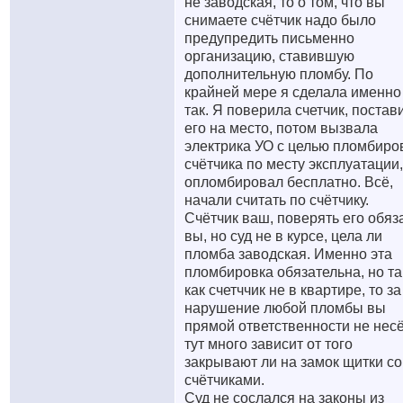
не заводская, то о том, что вы
снимаете счётчик надо было
предупредить письменно
организацию, ставившую
дополнительную пломбу. По
крайней мере я сделала именно
так. Я поверила счетчик, постав
его на место, потом вызвала
электрика УО с целью пломбиро
счётчика по месту эксплуатации,
опломбировал бесплатно. Всё,
начали считать по счётчику.
Счётчик ваш, поверять его обя
вы, но суд не в курсе, цела ли
пломба заводская. Именно эта
пломбировка обязательна, но та
как счетччик не в квартире, то за
нарушение любой пломбы вы
прямой ответственности не несё
тут много зависит от того
закрывают ли на замок щитки со
счётчиками.
Суд не сослался на законы из