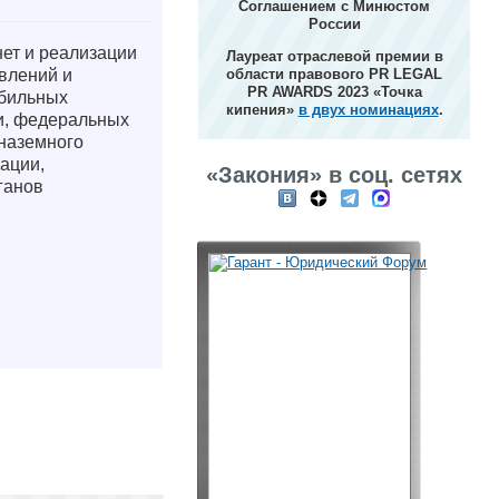
Соглашением с Минюстом
России
ет и реализации
Лауреат отраслевой премии в
влений и
области правового PR LEGAL
PR AWARDS 2023 «Точка
обильных
кипения»
в двух номинациях
.
ии, федеральных
 наземного
ации,
«Закония» в соц. сетях
ганов