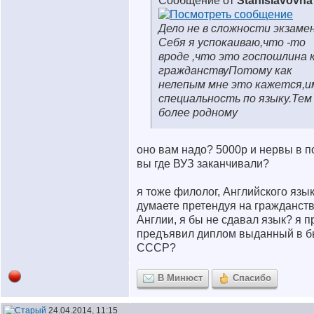
Сообщение от
Stanislavovna
Дело не в сложности экзаме
Себя я успокаиваю,что -то
вроде ,что это госпошлина 
гражданству
Потому как
нелепым мне это кажется,и
специальность по языку.Тем
более родному
оно вам надо? 5000р и нервы в п
вы где ВУЗ заканчивали?
я тоже филолог, Английского язы
думаете претендуя на гражданст
Англии, я бы не сдавал язык? я п
предъявил диплом выданный в 
СССР?
В Минюст
Спасибо
24.04.2014, 11:15