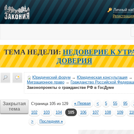
Личный ка
Регистраци
ТЕМА НЕДЕЛИ:
НЕДОВЕРИЕ К УТР
ДОВЕРИЯ
Юридический форум
→
Юридическая консультация
→
Миграционное право
→
Гражданство Российской Федерац
Законопроекты о гражданстве РФ в ГосДуме
Закрытая
«
Первая
<
5
55
95
Страница 105 из 129
тема
102
103
104
105
106
107
108
109
11
>
Последняя
»