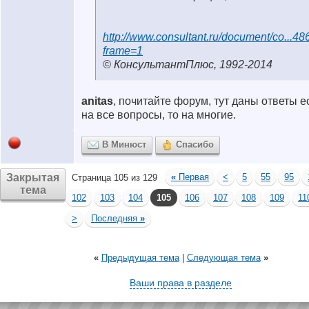
http://www.consultant.ru/document/co...48
frame=1
© КонсультантПлюс, 1992-2014
anitas
, почитайте форум, тут даны ответы е
на все вопросы, то на многие.
В Минюст
Спасибо
Закрытая
«
Первая
<
5
55
95
Страница 105 из 129
тема
102
103
104
105
106
107
108
109
11
>
Последняя
»
«
Предыдущая тема
|
Следующая тема
»
Ваши права в разделе