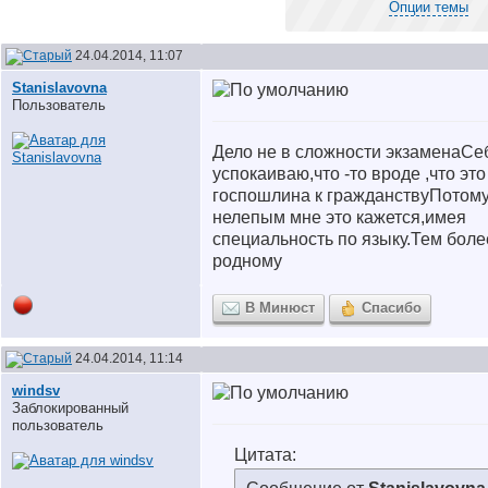
Опции темы
24.04.2014, 11:07
Stanislavovna
Пользователь
Дело не в сложности экзамена
Се
успокаиваю,что -то вроде ,что это
госпошлина к гражданству
Потому
нелепым мне это кажется,имея
специальность по языку.Тем боле
родному
В Минюст
Спасибо
24.04.2014, 11:14
windsv
Заблокированный
пользователь
Цитата: