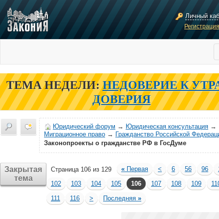
Личный ка
Регистраци
ТЕМА НЕДЕЛИ:
НЕДОВЕРИЕ К УТР
ДОВЕРИЯ
Юридический форум
→
Юридическая консультация
→
Миграционное право
→
Гражданство Российской Федерац
Законопроекты о гражданстве РФ в ГосДуме
Закрытая
«
Первая
<
6
56
96
Страница 106 из 129
тема
102
103
104
105
106
107
108
109
11
111
116
>
Последняя
»