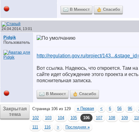
В Минюст
Спасибо
24.04.2014, 13:01
Pidgik
Пользователь
http://regulation.gov.ru/project/143...&stage_i
Вот ссылка. Надеюсь, что откроется. Там на
сайте идет обсуждение этого проекта и есть
пояснительная записка.
В Минюст
Спасибо
Закрытая
«
Первая
<
6
56
96
Страница 106 из 129
тема
102
103
104
105
106
107
108
109
11
111
116
>
Последняя
»