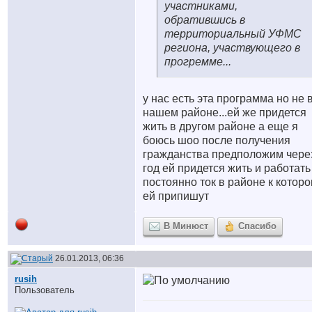
участниками,
обратившись в
территориальный УФМС
региона, участвующего в
прогремме...
у нас есть эта программа но не 
нашем районе...ей же придется
жить в другом районе а еще я
боюсь шоо после получения
гражданства предположим чере
год ей придется жить и работать
постоянно ток в районе к котор
ей припишут
В Минюст
Спасибо
26.01.2013, 06:36
rusih
Пользователь