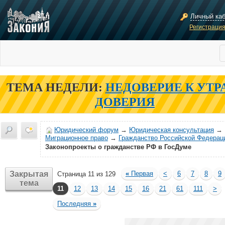
Личный ка
Регистраци
ТЕМА НЕДЕЛИ:
НЕДОВЕРИЕ К УТР
ДОВЕРИЯ
Юридический форум
→
Юридическая консультация
→
Миграционное право
→
Гражданство Российской Федерац
Законопроекты о гражданстве РФ в ГосДуме
Закрытая
«
Первая
<
6
7
8
9
Страница 11 из 129
тема
11
12
13
14
15
16
21
61
111
>
Последняя
»