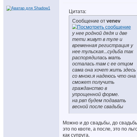
Цитата:
Сообщение от
venev
у нее родной дядя и две
тети живут в туле и
временная регистрация у
нее тульская...судьба так
распорядилась мать
осталась там с ее отцом
сама она хочет жить здесь
со мною.я надеюсь что она
сможет получить
гражданство в
упрощенной форме.
на рвп будем подавать
весной после свадьбы
Можно и до свадьбы, до свадьб
это по квоте, а после, это по льг
как супруга.