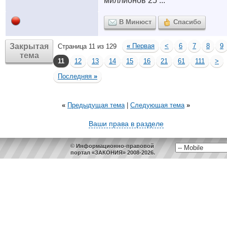
миллионов 25 ...
В Минюст
Спасибо
Закрытая
«
Первая
<
6
7
8
9
Страница 11 из 129
тема
11
12
13
14
15
16
21
61
111
>
Последняя
»
«
Предыдущая тема
|
Следующая тема
»
Ваши права в разделе
© Информационно-правовой
портал «ЗАКОНИЯ» 2008-2026.