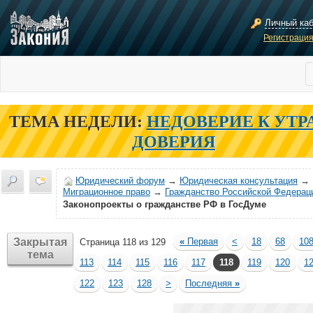
Личный ка
Регистраци
ТЕМА НЕДЕЛИ:
НЕДОВЕРИЕ К УТР
ДОВЕРИЯ
Юридический форум
→
Юридическая консультация
→
Миграционное право
→
Гражданство Российской Федерац
Законопроекты о гражданстве РФ в ГосДуме
Закрытая
«
Первая
<
18
68
10
Страница 118 из 129
тема
113
114
115
116
117
118
119
120
1
122
123
128
>
Последняя
»