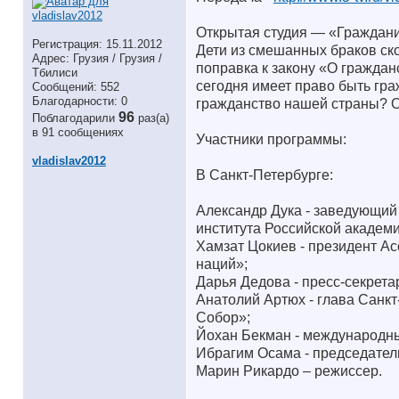
Открытая студия — «Граждани
Регистрация: 15.11.2012
Дети из смешанных браков ско
Адрес: Грузия / Грузия /
поправка к закону «О граждан
Тбилиси
сегодня имеет право быть гра
Сообщений: 552
Благодарности: 0
гражданство нашей страны? О
96
Поблагодарили
раз(а)
в 91 сообщениях
Участники программы:
vladislav2012
В Санкт-Петербурге:
Александр Дука - заведующий
института Российской академи
Хамзат Цокиев - президент А
наций»;
Дарья Дедова - пресс-секрет
Анатолий Артюх - глава Санк
Собор»;
Йохан Бекман - международн
Ибрагим Осама - председател
Марин Рикардо – режиссер.