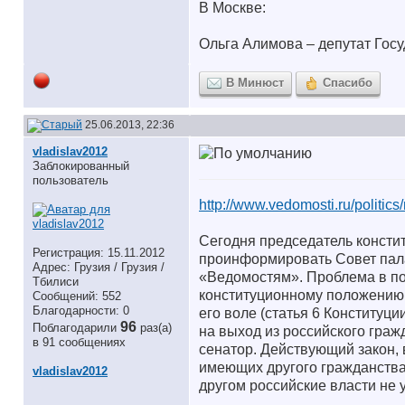
В Москве:
Ольга Алимова – депутат Гос
В Минюст
Спасибо
25.06.2013, 22:36
vladislav2012
Заблокированный
пользователь
http://www.vedomosti.ru/politic
Сегодня председатель консти
Регистрация: 15.11.2012
проинформировать Совет палат
Адрес: Грузия / Грузия /
«Ведомостям». Проблема в по
Тбилиси
конституционному положению, 
Сообщений: 552
Благодарности: 0
его воле (статья 6 Конституци
96
Поблагодарили
раз(а)
на выход из российского граж
в 91 сообщениях
сенатор. Действующий закон, 
имеющих другого гражданства
vladislav2012
другом российские власти не 