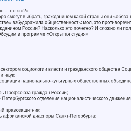
н – это кто?»
ро смогут выбрать, гражданином какой страны они «обязан
стве» взбудоражила общественность: мол, это противоречит
жданином России? Насколько это почетно? И сложно ли пол
бсудим в программе «Открытая студия»
 сектором социологии власти и гражданского общества Соц
и наук;
ссоциации национально-культурных общественных объедин
арь Профсоюза граждан России;
т- Петербургского отделения националистического движени
ый правозащитник;
ь африканской диаспоры Санкт-Петербурга;