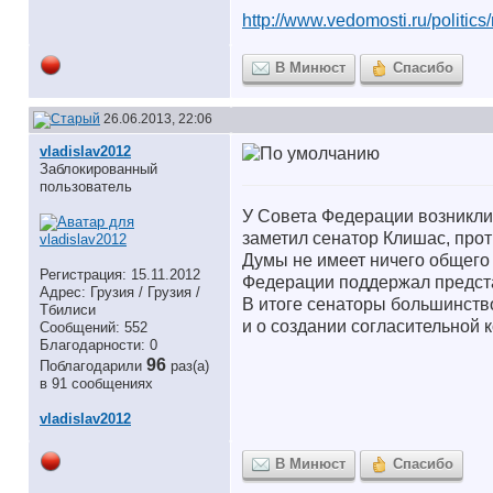
http://www.vedomosti.ru/politics
В Минюст
Спасибо
26.06.2013, 22:06
vladislav2012
Заблокированный
пользователь
У Совета Федерации возникли
заметил сенатор Клишас, про
Думы не имеет ничего общего
Регистрация: 15.11.2012
Федерации поддержал предста
Адрес: Грузия / Грузия /
В итоге сенаторы большинств
Тбилиси
и о создании согласительной 
Сообщений: 552
Благодарности: 0
96
Поблагодарили
раз(а)
в 91 сообщениях
vladislav2012
В Минюст
Спасибо