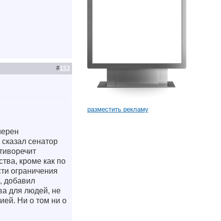
#
153
разместить рекламу
мерен
 сказал сенатор
тиворечит
тва, кроме как по
сти ограничения
, добавил
ва для людей, не
ей. Ни о том ни о