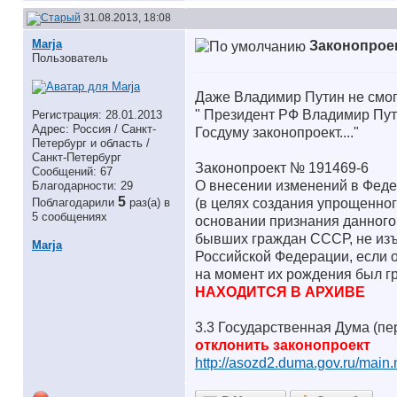
31.08.2013, 18:08
Marja
Законопроек
Пользователь
Даже Владимир Путин не смог 
" Президент РФ Владимир Пути
Регистрация: 28.01.2013
Адрес: Россия / Санкт-
Госдуму законопроект...."
Петербург и область /
Санкт-Петербург
Законопроект № 191469-6
Сообщений: 67
О внесении изменений в Феде
Благодарности: 29
5
(в целях создания упрощенно
Поблагодарили
раз(а) в
5 сообщениях
основании признания данного
бывших граждан СССР, не из
Marja
Российской Федерации, если 
на момент их рождения был 
НАХОДИТСЯ В АРХИВЕ
3.3 Государственная Дума (пе
отклонить законопроект
http://asozd2.duma.gov.ru/main