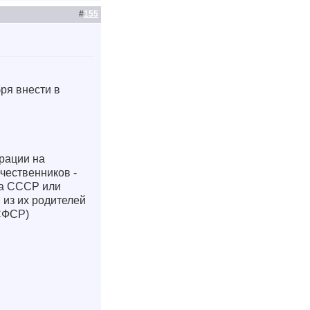
#
155
ря внести в
рации на
чественников -
ва СССР или
 из их родителей
СФСР)