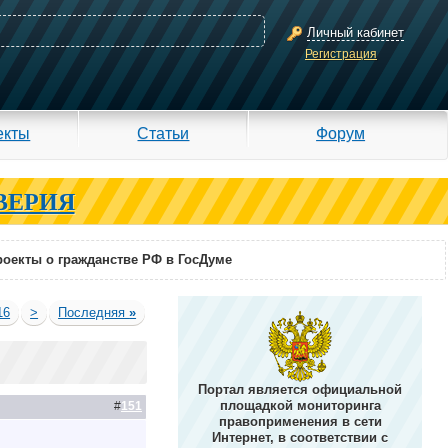
Личный кабинет
Регистрация
екты
Статьи
Форум
ВЕРИЯ
оекты о гражданстве РФ в ГосДуме
16
>
Последняя
»
Портал является официальной
площадкой мониторинга
#
151
правоприменения в сети
Интернет, в соответствии с