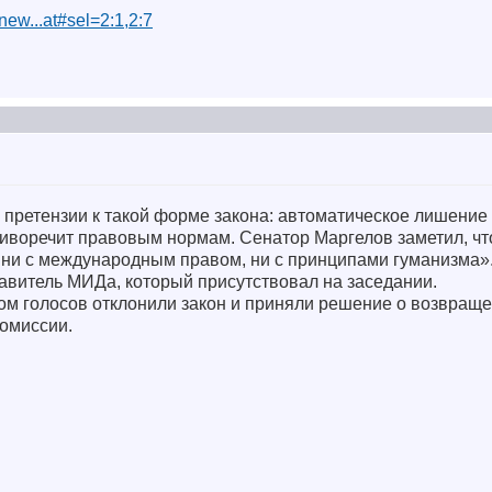
/new...at#sel=2:1,2:7
 претензии к такой форме закона: автоматическое лишение
тиворечит правовым нормам. Сенатор Маргелов заметил, чт
 ни с международным правом, ни с принципами гуманизма»
витель МИДа, который присутствовал на заседании.
ом голосов отклонили закон и приняли решение о возвраще
комиссии.