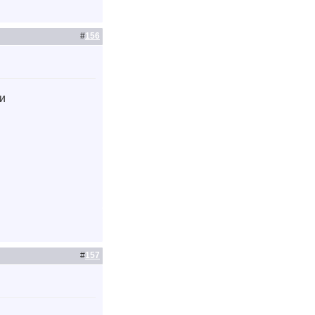
#
156
 и
#
157