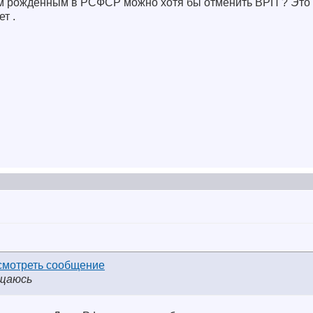
ам рождённым в РСФСР можно хотя бы отменить ВРП ? Это 
т .
ащаюсь