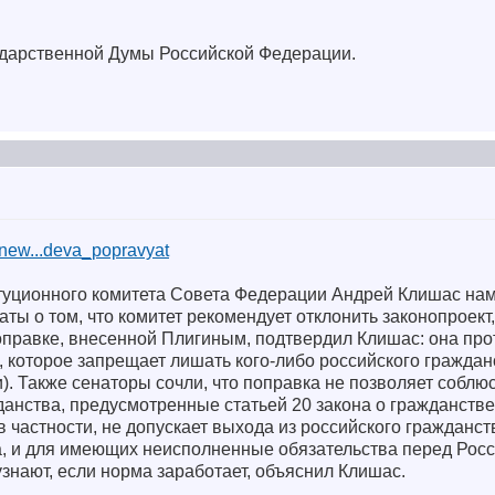
ударственной Думы Российской Федерации.
s/new...deva_popravyat
туционного комитета Совета Федерации Андрей Клишас на
ы о том, что комитет рекомендует отклонить законопроект,
правке, внесенной Плигиным, подтвердил Клишас: она про
которое запрещает лишать кого-либо российского гражданс
и). Также сенаторы сочли, что поправка не позволяет соблю
данства, предусмотренные статьей 20 закона о гражданстве
в частности, не допускает выхода из российского гражданст
, и для имеющих неисполненные обязательства перед Росси
узнают, если норма заработает, объяснил Клишас.