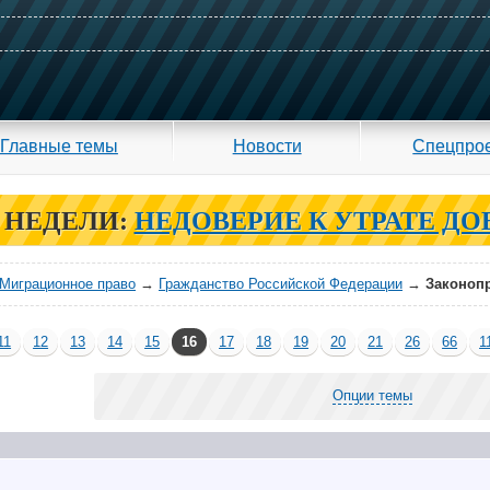
Главные темы
Новости
Спецпро
 НЕДЕЛИ:
НЕДОВЕРИЕ К УТРАТЕ ДО
Миграционное право
→
Гражданство Российской Федерации
→
Законопр
11
12
13
14
15
16
17
18
19
20
21
26
66
1
Опции темы