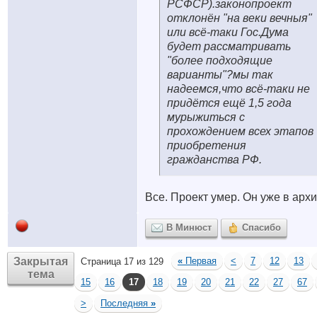
РСФСР).законопроект
отклонён "на веки вечныя"
или всё-таки Гос.Дума
будет рассматривать
"более подходящие
варианты"?мы так
надеемся,что всё-таки не
придётся ещё 1,5 года
мурыжиться с
прохождением всех этапов
приобретения
гражданства РФ.
Все. Проект умер. Он уже в архи
В Минюст
Спасибо
Закрытая
«
Первая
<
7
12
13
Страница 17 из 129
тема
15
16
17
18
19
20
21
22
27
67
>
Последняя
»