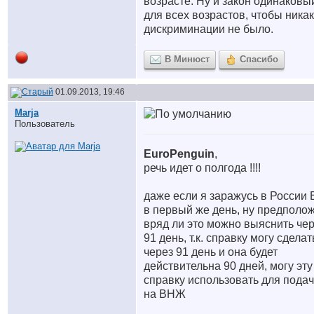
возрасте. Ну и закон одинаковы
для всех возрастов, чтобы ника
дискриминации не было.
В Минюст
Спасибо
01.09.2013, 19:46
Marja
Пользователь
EuroPenguin
,
речь идет о полгода !!!!
даже если я заражусь в России
в первый же день, ну предполо
вряд ли это можно выяснить че
91 день, т.к. справку могу сделат
через 91 день и она будет
действительна 90 дней, могу эту
справку использовать для пода
на ВНЖ