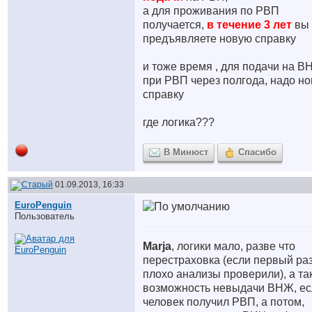
а для проживания по РВП
получается,
в течение 3 лет
вы 
предъявляете новую справку
и тоже время , для подачи на В
при РВП через полгода, надо н
справку
где логика???
В Минюст
Спасибо
01.09.2013, 16:33
EuroPenguin
Пользователь
Marja
, логики мало, разве что
перестраховка (если первый ра
плохо анализы проверили), а та
возможность невыдачи ВНЖ, ес
человек получил РВП, а потом,