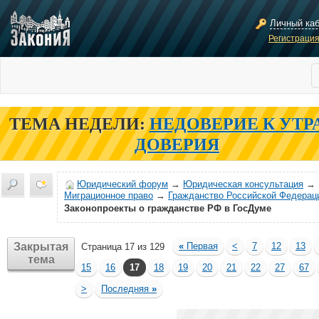
Личный ка
Регистраци
ТЕМА НЕДЕЛИ:
НЕДОВЕРИЕ К УТР
ДОВЕРИЯ
Юридический форум
→
Юридическая консультация
→
Миграционное право
→
Гражданство Российской Федерац
Законопроекты о гражданстве РФ в ГосДуме
Закрытая
«
Первая
<
7
12
13
Страница 17 из 129
тема
15
16
17
18
19
20
21
22
27
67
>
Последняя
»