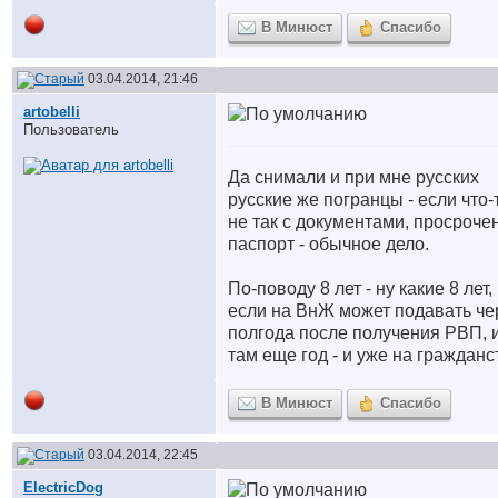
В Минюст
Спасибо
03.04.2014, 21:46
artobelli
Пользователь
Да снимали и при мне русских
русские же погранцы - если что-
не так с документами, просроче
паспорт - обычное дело.
По-поводу 8 лет - ну какие 8 лет,
если на ВнЖ может подавать че
полгода после получения РВП, 
там еще год - и уже на гражданс
В Минюст
Спасибо
03.04.2014, 22:45
ElectricDog