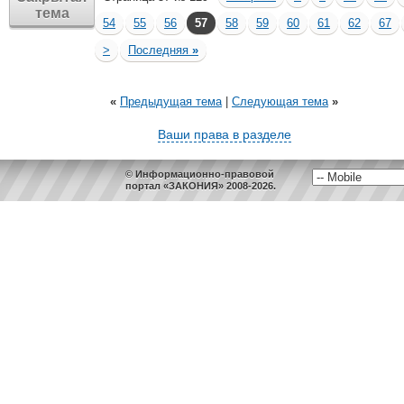
тема
54
55
56
57
58
59
60
61
62
67
>
Последняя
»
«
Предыдущая тема
|
Следующая тема
»
Ваши права в разделе
© Информационно-правовой
портал «ЗАКОНИЯ» 2008-2026.