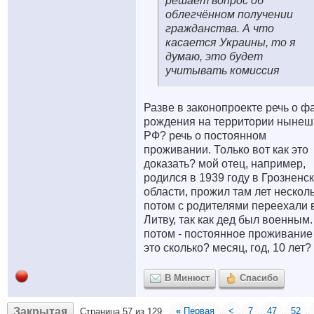
решает вопрос об
облегчённом получении
гражданства. А что
касается Украины, то я
думаю, это будет
учитывать комиссия
Разве в законопроекте речь о ф
рождения на территории нынеш
РФ? речь о постоянном
проживании. Только вот как это
доказать? мой отец, например,
родился в 1939 году в Грозненс
области, прожил там лет несколь
потом с родителями переехали 
Литву, так как дед был военным.
потом - постоянное проживание 
это сколько? месяц, год, 10 лет?
В Минюст
Спасибо
Закрытая
«
Первая
<
7
47
52
Страница 57 из 129