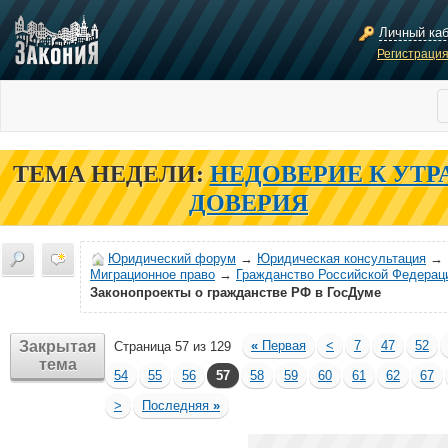
Личный ка
Регистраци
ТЕМА НЕДЕЛИ:
НЕДОВЕРИЕ К УТР
ДОВЕРИЯ
Юридический форум
→
Юридическая консультация
→
Миграционное право
→
Гражданство Российской Федерац
Законопроекты о гражданстве РФ в ГосДуме
Закрытая
«
Первая
<
7
47
52
Страница 57 из 129
тема
54
55
56
57
58
59
60
61
62
67
>
Последняя
»