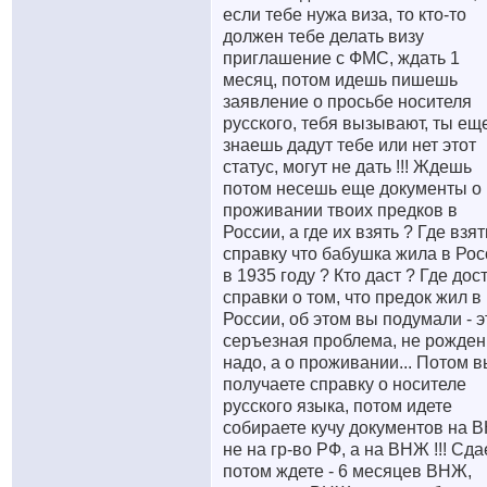
если тебе нужа виза, то кто-то
должен тебе делать визу
приглашение с ФМС, ждать 1
месяц, потом идешь пишешь
заявление о просьбе носителя
русского, тебя вызывают, ты ещ
знаешь дадут тебе или нет этот
статус, могут не дать !!! Ждешь
потом несешь еще документы о
проживании твоих предков в
России, а где их взять ? Где взят
справку что бабушка жила в Рос
в 1935 году ? Кто даст ? Где дос
справки о том, что предок жил в
России, об этом вы подумали - э
серъезная проблема, не рожде
надо, а о проживании... Потом 
получаете справку о носителе
русского языка, потом идете
собираете кучу документов на 
не на гр-во РФ, а на ВНЖ !!! Сда
потом ждете - 6 месяцев ВНЖ,