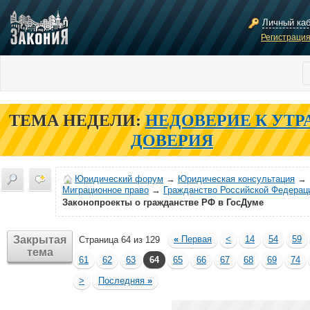
Личный ка
Регистраци
ТЕМА НЕДЕЛИ:
НЕДОВЕРИЕ К УТР
ДОВЕРИЯ
Юридический форум
→
Юридическая консультация
→
Миграционное право
→
Гражданство Российской Федерац
Законопроекты о гражданстве РФ в ГосДуме
Закрытая
«
Первая
<
14
54
59
Страница 64 из 129
тема
61
62
63
64
65
66
67
68
69
74
>
Последняя
»