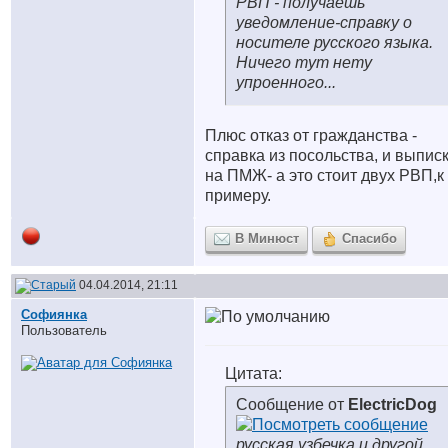
РВП - получаешь
уведомление-справку о
носителе русского языка.
Ничего тут нету
упроенного...
Плюс отказ от гражданства -
справка из посольства, и выпис
на ПМЖ- а это стоит двух РВП,к
примеру.
В Минюст
Спасибо
04.04.2014, 21:11
Софиянка
Пользователь
Цитата:
Сообщение от
ElectricDog
русская узбечка,и другой