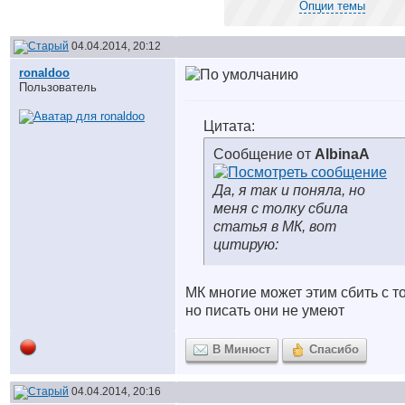
Опции темы
04.04.2014, 20:12
ronaldoo
Пользователь
Цитата:
Сообщение от
AlbinaA
Да, я так и поняла, но
меня с толку сбила
статья в МК, вот
цитирую:
МК многие может этим сбить с то
но писать они не умеют
В Минюст
Спасибо
04.04.2014, 20:16