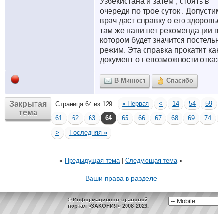
Узбекистана и затем , стоять в
очереди по трое суток . Допусти
врач даст справку о его здоровь
там же напишет рекомендации 
котором будет значится постель
режим. Эта справка прокатит ка
документ о невозможности отка
В Минюст
Спасибо
Закрытая
«
Первая
<
14
54
59
Страница 64 из 129
тема
61
62
63
64
65
66
67
68
69
74
>
Последняя
»
«
Предыдущая тема
|
Следующая тема
»
Ваши права в разделе
© Информационно-правовой
портал «ЗАКОНИЯ» 2008-2026.