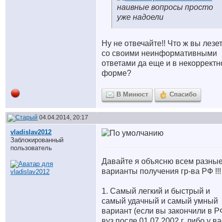
наивные вопросы просто
уже надоели
Ну не отвечайте!! Что ж вы лезе
со своими неинформативными
ответами да еще и в некорректн
форме?
В Минюст
Спасибо
04.04.2014, 20:17
vladislav2012
Заблокированный
пользователь
Давайте я объясню всем разны
варианты получения гр-ва РФ !!!
1. Самый легкий и быстрый и
самый удачный и самый умный
вариант (если вы закончили в Р
вуз после 01.07.2002 г, либо у ва