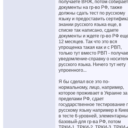
получаете ВНЖ, потом собирае
документы на гр-во РФ, также
должны сдать тест по русскому
языку и предоставить сертифика
знании русского языка еще, в
списке так написано, сдаете
документы и ждете гр-во РФ еще
12 месяцев. Так что это вся
упрощенка такая как и с РВП,
только тут вместо РВП - получа
уведомление-справку о носител
русского языка. Ничего тут нету
упроенного...
Я бы сделал все это по-
нормальному, лицо, например,
которое проживает в Украине за
пределами РФ, сдает
государственное тестирование 
русскому языку например в Киев
в тесте 6-уровней, элементарны
базовый-для гр-ва РФ, потом
ТРКИ-1, ТРКИ-2, ТРКИ-3, ТРКИ-