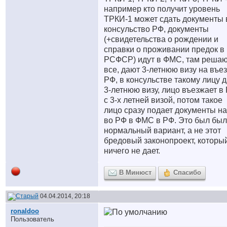
например кто получит уровень
ТРКИ-1 может сдать документы 
консульство РФ, документы
(+свидетельства о рождении и
справки о проживании предок в
РСФСР) идут в ФМС, там реша
все, дают 3-летнюю визу на въез
РФ, в консульстве такому лицу 
3-летнюю визу, лицо въезжает в
с 3-х летней визой, потом такое
лицо сразу подает документы на
во РФ в ФМС в РФ. Это был был
нормальный вариант, а не этот
бредовый законопроект, которы
ничего не дает.
В Минюст
Спасибо
04.04.2014, 20:18
ronaldoo
Пользователь