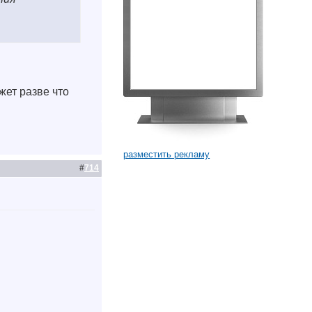
жет разве что
разместить рекламу
#
714