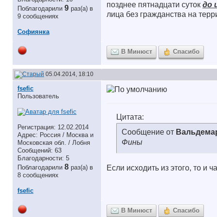
позднее пятнадцати суток
до 
9
Поблагодарили
раз(а) в
лица без гражданства на тер
9 сообщениях
Софиянка
В Минюст
Спасибо
05.04.2014, 18:10
fsefic
Пользователь
Цитата:
Регистрация: 12.02.2014
Сообщение от
Вальдема
Адрес: Россия / Москва и
Фины
Московская обл. / Лобня
Сообщений: 63
Благодарности: 5
8
Поблагодарили
раз(а) в
Если исходить из этого, то и 
8 сообщениях
fsefic
В Минюст
Спасибо