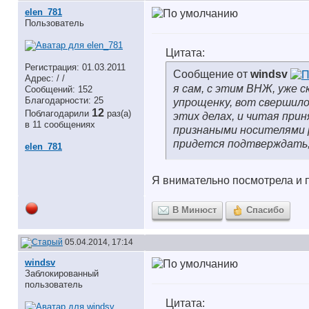
elen_781
Пользователь
Цитата:
Регистрация: 01.03.2011
Сообщение от
windsv
Адрес: / /
я сам, с этим ВНЖ, уже 
Сообщений: 152
Благодарности: 25
упрощенку, вот свершило
12
Поблагодарили
раз(а)
этих делах, и читая при
в 11 сообщениях
признаными носителями р
придется подтверждать, 
elen_781
Я внимательно посмотрела и п
В Минюст
Спасибо
05.04.2014, 17:14
windsv
Заблокированный
пользователь
Цитата: