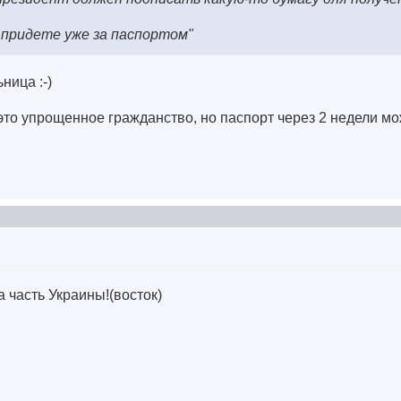
и придете уже за паспортом"
ница :-)
это упрощенное гражданство, но паспорт через 2 недели мо
 часть Украины!(восток)