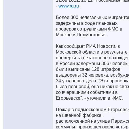
12.09.2012, 20:22 "Российская газ
-
www.rg.ru
Более 300 нелегальных мигранто
задержпны в ходе плановых
проверок сотрудниками ФМС в
Москве и Подмосковье.
Как сообщает РИА Новости, в
Московской области в результате
проверки за незаконное нахожде
в России задержаны 306 человек,
были выписаны 128 штрафов,
выдворены 32 человека, возбуж
34 уголовных дела. "Эта проверк
была плановой, она никак не свя
со вчерашними событиями в
Егорьевске", - уточнили в ФМС.
Пожар в подмосковном Егорьевс
на швейной фабрике,
расположенной на улице Парижс
коммуны, произошел около четыр