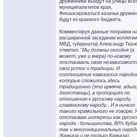
дружинники выйдут на улицы все
муниципалитетов края,
Финансироваться казачьи дружи
будут из краевого бюджета.
Комментируя данные поправки н
расширенной заседании коллегии
МВД, губернатор Александр Ткач
отметил: "
Мы должны сегодня (а
может, уже и вчера) по-новому
отстаивать свою независимост
свои устои и традиции. И
соотношение кавказских народов
которые сложилось здесь
традиционно (это армяне, адыги
дагестанцы), в пропорциях по
отношению к русскому народу,
славянскому народу... И я ничего
такого крамольного не говорю. 
отстаиваю интересы как русско
народа - большинства, 80% Куба
так и многонациональных народ
(Кавказа и не только Кавказа),