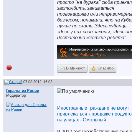
просто "на дурака" сюда приехат
застолбить, заниматься
провокациями или неправомерн
бизнесом, понимали, что на Куба
лучше не ехать. Здесь кубанцы,
здесь у них свои законы, здесь он
достаточно жесткие ребята
".
__________________
В Минюст
Спасибо
07.08.2012, 16:03
Геральт из Ривии
Модератор
Иностранные граждане не могут
привлекаться к продаже продукто
на улицах - Смольный
В 2012 году хозяйствующие субъ