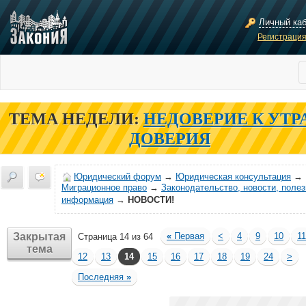
Личный ка
Регистраци
ТЕМА НЕДЕЛИ:
НЕДОВЕРИЕ К УТР
ДОВЕРИЯ
Юридический форум
→
Юридическая консультация
→
Миграционное право
→
Законодательство, новости, поле
информация
→
НОВОСТИ!
Закрытая
«
Первая
<
4
9
10
11
Страница 14 из 64
тема
12
13
14
15
16
17
18
19
24
>
Последняя
»