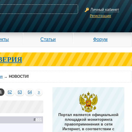
Личный кабинет
Регистрация
екты
Статьи
Форум
ВЕРИЯ
ия
→
НОВОСТИ!
1
62
63
64
>
Портал является официальной
площадкой мониторинга
#
601
правоприменения в сети
Интернет, в соответствии с