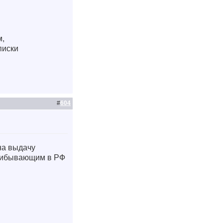
м,
писки
#
604
на выдачу
прибывающим в РФ