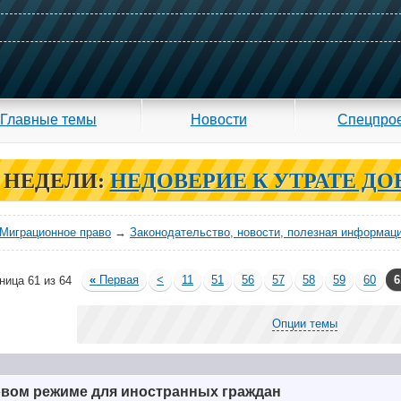
Главные темы
Новости
Спецпро
 НЕДЕЛИ:
НЕДОВЕРИЕ К УТРАТЕ ДО
Миграционное право
→
Законодательство, новости, полезная информац
«
Первая
<
11
51
56
57
58
59
60
6
ница 61 из 64
Опции темы
овом режиме для иностранных граждан