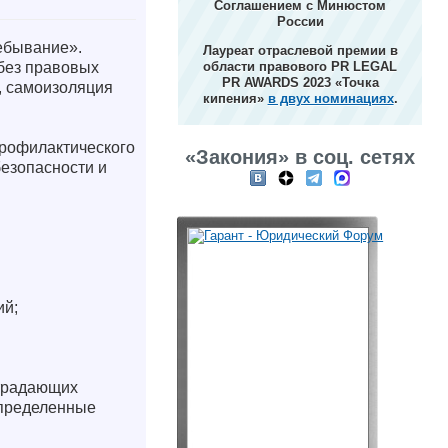
Соглашением с Минюстом
России
ебывание».
Лауреат отраслевой премии в
 без правовых
области правового PR LEGAL
PR AWARDS 2023 «Точка
, самоизоляция
кипения»
в двух номинациях
.
рофилактического
«Закония» в соц. сетях
езопасности и
ий;
страдающих
определенные