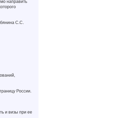
имо направить
которого
обянина С.С.
ований,
границу России.
ть и визы при ее