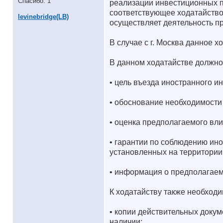
Спасибо: 1
реализации инвестиционных п
соответствующее ходатайство
levinebridge(LB)
осуществляет деятельность п
В случае с г. Москва данное 
В данном ходатайстве должно
• цель въезда иностранного и
• обоснование необходимости 
• оценка предполагаемого вли
• гарантии по соблюдению ин
установленных на территории
• информация о предполагаемо
К ходатайству также необход
• копии действительных докум
наличии;