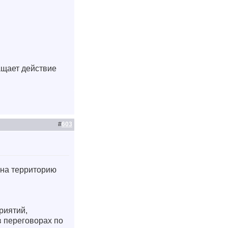
ащает действие
#
603
 на территорию
риятий,
в переговорах по