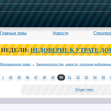
Главные темы
Новости
Спецпро
 НЕДЕЛИ:
НЕДОВЕРИЕ К УТРАТЕ ДО
Миграционное право
→
Законодательство, новости, полезная информац
<
40
45
46
47
48
49
50
51
52
53
54
55
Опции темы