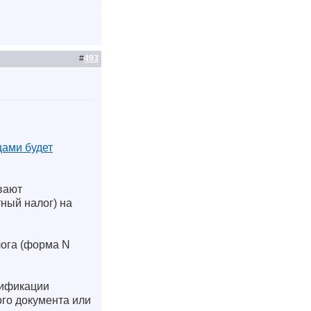
#
493
цами будет
вают
ный налог) на
лога (форма N
тификации
го документа или