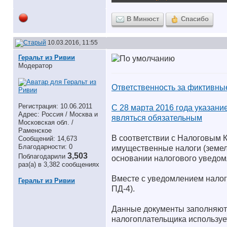
В Минюст
Спасибо
10.03.2016, 11:55
Геральт из Ривии
Модератор
Ответственность за фиктивны
Регистрация: 10.06.2011
C 28 марта 2016 года указан
Адрес: Россия / Москва и
являться обязательным
Московская обл. /
Раменское
В соответствии с Налоговым 
Сообщений: 14,673
Благодарности: 0
имущественные налоги (земель
3,503
Поблагодарили
основании налогового уведом
раз(а) в 3,382 сообщениях
Вместе с уведомлением налог
Геральт из Ривии
ПД-4).
Данные документы заполняют
налогоплательщика используе