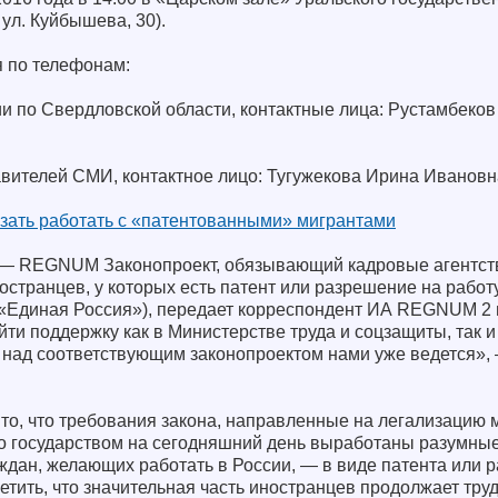
 ул. Куйбышева, 30).
 по телефонам:
ии по Свердловской области, контактные лица: Рустамбеко
тавителей СМИ, контактное лицо: Тугужекова Ирина Ивановн
язать работать с «патентованными» мигрантами
0 — REGNUM Законопроект, обязывающий кадровые агентст
остранцев, у которых есть патент или разрешение на работу
«Единая Россия»), передает корреспондент ИА REGNUM 2 
йти поддержку как в Министерстве труда и соцзащиты, так 
 над соответствующим законопроектом нами уже ведется»,
то, что требования закона, направленные на легализацию 
что государством на сегодняшний день выработаны разумны
ждан, желающих работать в России, — в виде патента или 
метить, что значительная часть иностранцев продолжает тру