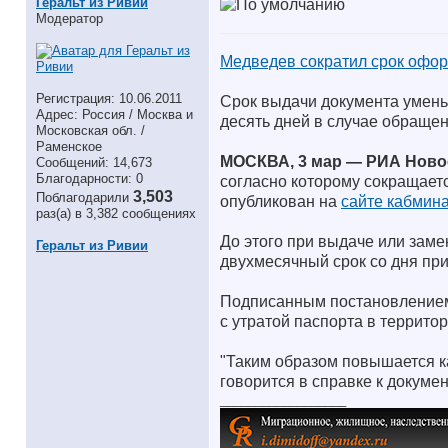
Геральт из Ривии
Модератор
Медведев сократил срок офор
Регистрация: 10.06.2011
Срок выдачи документа уменьш
Адрес: Россия / Москва и
десять дней в случае обраще
Московская обл. /
Раменское
МОСКВА, 3 мар — РИА Ново
Сообщений: 14,673
Благодарности: 0
согласно которому сокращаетс
3,503
Поблагодарили
опубликован на
сайте кабмин
раз(а) в 3,382 сообщениях
До этого при выдаче или замен
Геральт из Ривии
двухмесячный срок со дня пр
Подписанным постановлением 
с утратой паспорта в террито
"Таким образом повышается к
говорится в справке к докумен
__________________