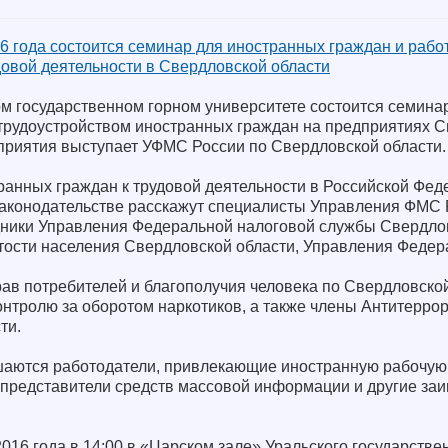
6 года состоится семинар для иностранных граждан и рабо
овой деятельности в Свердловской области
ом государственном горном университете состоится семина
трудоустройством иностранных граждан на предприятиях 
приятия выступает УФМС России по Свердловской области.
ранных граждан к трудовой деятельности в Российской Фед
аконодательстве расскажут специалисты Управления ФМС 
дники Управления Федеральной налоговой службы Свердлов
ятости населения Свердловской области, Управления Феде
ав потребителей и благополучия человека по Свердловской
нтролю за оборотом наркотиков, а также члены Антитерро
ти.
шаются работодатели, привлекающие иностранную рабочую 
 представители средств массовой информации и другие за
016 года в 14:00 в «Царском зале» Уральского государстве