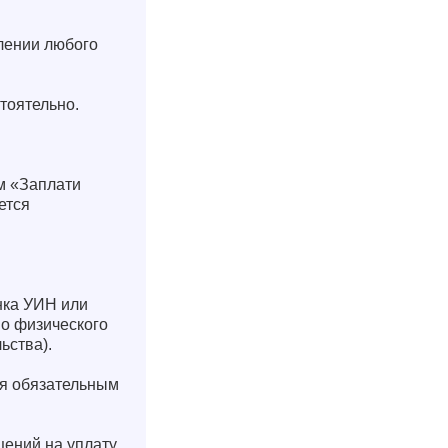
елении любого
тоятельно.
м «Заплати
ется
нка УИН или
во физического
ьства).
ся обязательным
щений на уплату