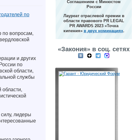
Соглашением с Минюстом
России
тодателей по
Лауреат отраслевой премии в
области правового PR LEGAL
PR AWARDS 2023 «Точка
кипения»
в двух номинациях
.
р по вопросам,
Свердловской
«Закония» в соц. сетях
ерации и других
России по
ской области,
ральной службы
 области,
ристической
силу, лидеры
интересованные
нного горного