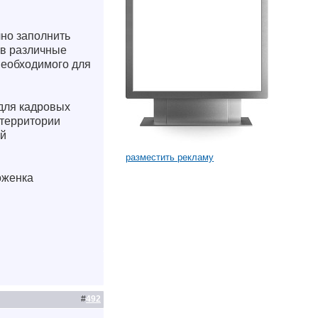
чно заполнить
 в различные
необходимого для
для кадровых
 территории
ой
разместить рекламу
оженка
#
492