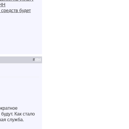
ИНН
средств будет
#
494
ократное
удут. Как стало
ая служба.