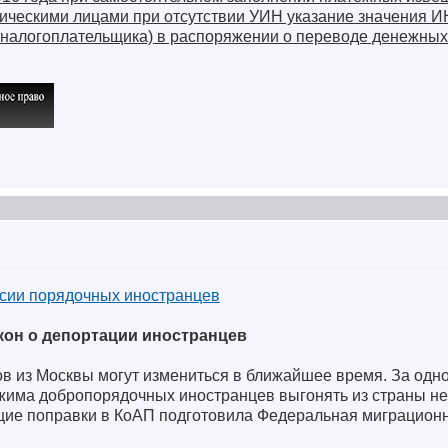
ическими лицами при отсутствии УИН указание значения 
налогоплательщика) в распоряжении о переводе денежных 
ссии порядочных иностранцев
кон о депортации иностранцев
в из Москвы могут измениться в ближайшее время. За одн
има добропорядочных иностранцев выгонять из страны не б
щие поправки в КоАП подготовила Федеральная миграционн