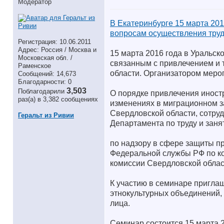
Модератор
В Екатеринбурге 15 марта 201
вопросам осуществления труд
Регистрация: 10.06.2011
Адрес: Россия / Москва и
15 марта 2016 года в Уральск
Московская обл. /
связанным с привлечением и 
Раменское
области. Организатором меро
Сообщений: 14,673
Благодарности: 0
3,503
Поблагодарили
О порядке привлечения иност
раз(а) в 3,382 сообщениях
изменениях в миграционном з
Свердловской области, сотру
Геральт из Ривии
Департамента по труду и зан
по надзору в сфере защиты пр
Федеральной службы РФ по ко
комиссии Свердловской облас
К участию в семинаре пригла
этнокультурных объединений,
лица.
Семинар состоится 15 марта 2