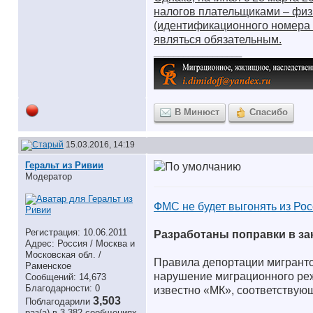
налогов плательщиками – физ
(идентификационного номера 
являться обязательным.
__________________
В Минюст
Спасибо
15.03.2016, 14:19
Геральт из Ривии
Модератор
ФМС не будет выгонять из Ро
Регистрация: 10.06.2011
Разработаны поправки в за
Адрес: Россия / Москва и
Московская обл. /
Правила депортации мигранто
Раменское
нарушение миграционного реж
Сообщений: 14,673
Благодарности: 0
известно «МК», соответствую
3,503
Поблагодарили
раз(а) в 3,382 сообщениях