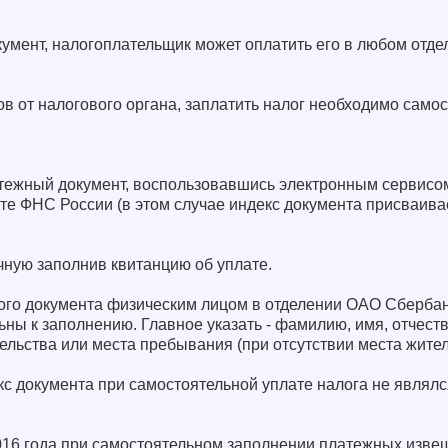
кумент, налогоплательщик может оплатить его в любом отд
ов от налогового органа, заплатить налог необходимо самос
тежный документ, воспользовавшись электронным сервисо
те ФНС России (в этом случае индекс документа присваива
учную заполнив квитанцию об уплате.
ого документа физическим лицом в отделении ОАО Сберба
ьны к заполнению. Главное указать - фамилию, имя, отчест
тельства или места пребывания (при отсутствии места жител
кс документа при самостоятельной уплате налога не являл
2016 года при самостоятельном заполнении платежных изве