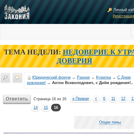
Личный ка
Регистраци
ТЕМА НЕДЕЛИ:
НЕДОВЕРИЕ К УТР
ДОВЕРИЯ
Юридический форум
→
Разное
→
Курилка
→
С Днем
рождения!
→
Антон Всеволодович, с Днём рождения!..
Ответить
«
Первая
<
6
11
12
1
Страница 16 из 16
14
15
16
Опции темы