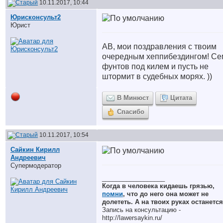
10.11.2017, 10:44
Юрисконсульт2
Юрист
АВ, мои поздравления с твоим
очередным хеппибездингом! Се
фунтов под килем и пусть не
штормит в судебных морях. ))
В Минюст
Цитата
Спасибо
10.11.2017, 10:54
Сайкин Кирилл
Андреевич
Супермодератор
__________________
Когда в человека кидаешь грязью,
помни
, что до него она может не
долететь. А на твоих руках останется
Запись на консультацию -
http://lawersaykin.ru/