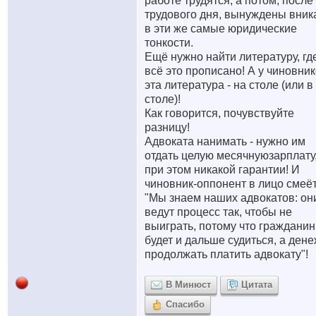
работе трудятся, а потом, после
трудового дня, вынуждены вник
в эти же самые юридические
тонкости.
Ещё нужно найти литературу, гд
всё это прописано! А у чиновни
эта литература - на столе (или в
столе)!
Как говорится, почувствуйте
разницу!
Адвоката нанимать - нужно им
отдать целую месячнуюзарплату,
при этом никакой гарантии! И
чиновник-оппонент в лицо смеёт
"Мы знаем наших адвокатов: он
ведут процесс так, чтобы не
выиграть, потому что гражданин
будет и дальше судиться, а ден
продолжать платить адвокату"!
В Минюст
Цитата
Спасибо