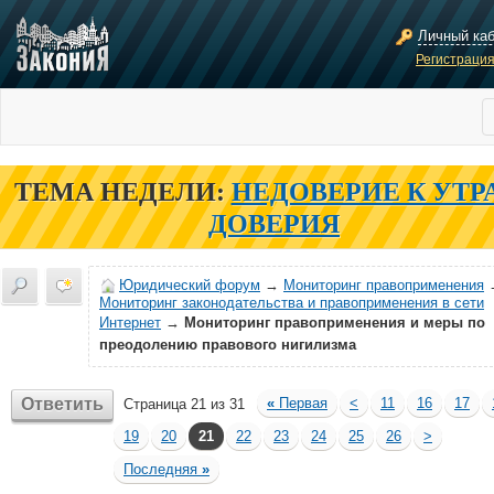
Личный ка
Регистраци
ТЕМА НЕДЕЛИ:
НЕДОВЕРИЕ К УТР
ДОВЕРИЯ
Юридический форум
→
Мониторинг правоприменения
Мониторинг законодательства и правоприменения в сети
Интернет
→
Мониторинг правоприменения и меры по
преодолению правового нигилизма
Ответить
«
Первая
<
11
16
17
Страница 21 из 31
19
20
21
22
23
24
25
26
>
Последняя
»