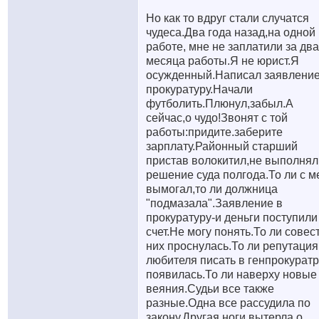
Но как то вдруг стали случатся
чудеса.Два года назад,на одной
работе, мне не заплатили за два
месяца работы.Я не юрист.Я
осужденный.Написал заявление
прокуратуру.Начали
футболить.Плюнул,забыл.А
сейчас,о чудо!Звонят с той
работы:придите.заберите
зарплату.Районный старший
пристав волокитил,не выполнял
решение суда полгода.То ли с м
вымогал,то ли должница
"подмазала".Заявление в
прокуратуру-и деньги поступили
счет.Не могу понять.То ли совест
них проснулась.То ли репутация
любителя писать в генпрокуратр
появилась.То ли наверху новые
веяния.Судьи все также
разные.Одна все рассудила по
закону.Другая ноги вытерла о