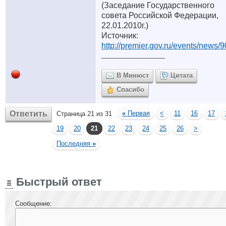
(Заседание Государственного
совета Российской Федерации,
22.01.2010г.)
Источник:
http://premier.gov.ru/events/news/9
__________________
В Минюст
Цитата
Спасибо
Ответить
«
Первая
<
11
16
17
Страница 21 из 31
19
20
21
22
23
24
25
26
>
Последняя
»
Быстрый ответ
Сообщение: