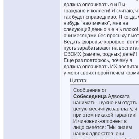
должна оплачивать я и Вы
граждане и коллеги! Я считаю, ч
так будет справедливо. Я когда, 
нибудь "наотмечаю", мне на
следующий день о ч е н ь плохо!
они месяцами бес просыху пьют
Ведать здоровье хорошее, вот и
пусть зарабатывают на воспита
СВОИХ (замете, родных) детей!
Ещё раз повторюсь, почему я
должна оплачивать ИХ воспита
у меня своих порой нечем корми
Цитата:
Сообщение от
Собеседница
Адвоката
нанимать - нужно им отдать
целую месячнуюзарплату, и
при этом никакой гарантии!
И чиновник-оппонент в
лицо смеётся: "Мы знаем
наших адвокатов: они