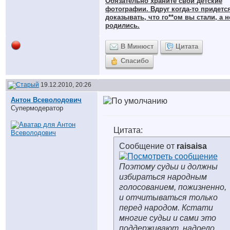
Обязательно храните cвои детские
фотографии. Вдруг когда-то придетс
доказывать, что го**ом вы стали, а н
родились.
В Минюст
Цитата
Спасибо
19.12.2010, 20:26
Антон Всеволодович
Супермодератор
Цитата:
Сообщение от
raisaisa
Поэтому судьи и должны
избираться народным
голосованием, пожизненно,
и отчитываться только
перед народом. Кстати
многие судьи и сами это
поддерживают, надоело