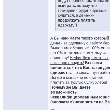
ведут процесс так, чтобы не
выиграть, потому что
гражданин будет и дальше
судиться, а денежки
продолжать платить
адвокату"!
А Вы нанимаете такого который
деньги за сделанную работу бер
Выполнил обещание 100% опла
нет 0% и так далее по этому же
принципу!
Нефиг безграмотных
наглецов плодить!
Вы сами
виноваты, что с Вас такие де
сдирают
за не сделанную работ
Вы же в магазине не станете
платить за тухлую булку хлеба!
Почему же Вы даёте
возможность
неквалифицированным юрис
(адвокатам) наживаться на В
__________________