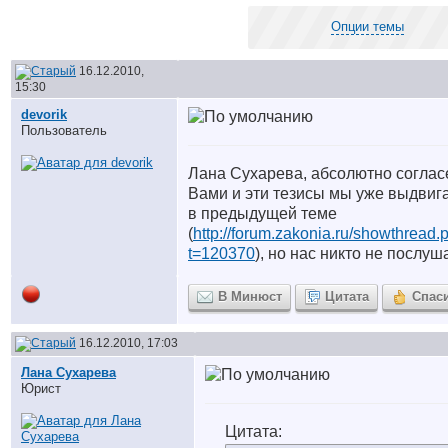
Опции темы
16.12.2010,
15:30
devorik
Пользователь
Лана Сухарева, абсолютно соглас
Вами и эти тезисы мы уже выдвиг
в предыдущей теме
(
http://forum.zakonia.ru/showthread.
t=120370
), но нас никто не послуш
В Минюст
Цитата
Спас
16.12.2010, 17:03
Лана Сухарева
Юрист
Цитата: