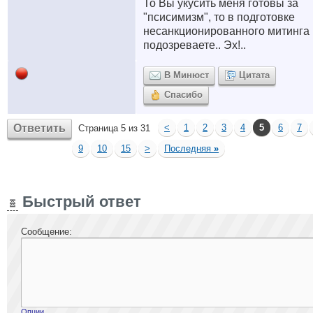
То Вы укусить меня готовы за
"псисимизм", то в подготовке
несанкционированного митинга
подозреваете.. Эх!..
В Минюст
Цитата
Спасибо
Ответить
<
1
2
3
4
5
6
7
Страница 5 из 31
9
10
15
>
Последняя
»
Быстрый ответ
Сообщение:
Опции