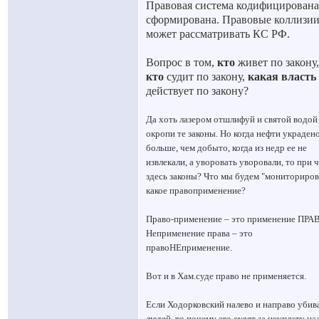
Правовая система кодифицирована
сформирована. Правовые коллизи
может рассматривать КС РФ.
Вопрос в том,
кто
живет по закону,
кто
судит по закону,
какая власть
действует по закону?
Да хоть лазером отшлифуй и святой водой
окропи те законы. Но когда нефти украден
больше, чем добыто, когда из недр ее не
извлекали, а уворовать уворовали, то при 
здесь законы? Что мы будем "мониториров
какое правоприменение?
Право-применение – это применение ПРА
Неприменение права – это
правоНЕприменение.
Вот и в Хам.суде право не применяется.
Если Ходорковский налево и направо убив
людей, то почему его судят за неуплату на