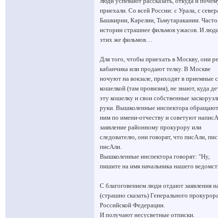
люди успевают рассказать, откуда и почем
приехали. Со всей России: с Урала, с севера
Башкирии, Карелии, Тьмутаракании. Часто
истории страшнее фильмов ужасов. И люди
этих же фильмов…
Для того, чтобы приехать в Москву, они р
кабанчика или продают телку. В Москве
ночуют на вокзале, приходят в приемные с
кошелкой (там провизия), не знают, куда де
эту кошелку и свои собственные заскоруз
руки. Вышколенные инспектора обращают
ним по имени-отчеству и советуют написА
заявление районному прокурору или
следователю, они говорят, что писАли, пи
писАли.
Вышколенные инспектора говорят: "Ну,
пишите на имя начальника нашего ведомст
С благоговением люди отдают заявления н
(страшно сказать) Генерального прокурор
Российской Федерации.
И получают несусветные отписки.