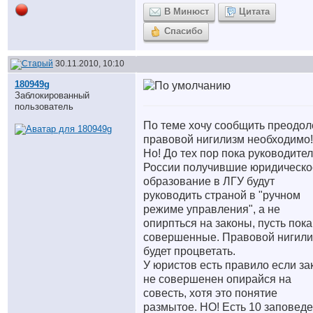
В Минюст
Цитата
Спасибо
30.11.2010, 10:10
180949g
Заблокированный
пользователь
По теме хочу сообщить преодол
правовой нигилизм необходимо!
Но! До тех пор пока руководите
России получившие юридическо
образование в ЛГУ будут
руководить страной в "ручном
режиме управления", а не
опирпться на законы, пусть пока
совершенные. Правовой нигил
будет процветать.
У юристов есть правило если за
не совершенен опирайся на
совесть, хотя это понятие
размытое. НО! Есть 10 заповеде