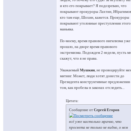
и кто его покрывает? Я подозреваю, что
покрывают прокуроры Лахтин, Ибрагимов
кто там еще, Шохин, кажется. Прокуроры
покрывают уголовные преступления этого
маньяка.
По-моему, время правового нигилизма уже
прошло, на дворе время правового
экстремизма. Подождем 2 недели, пусть м
скажут, что я не права.
Уважаемый
Мушкин
, не провоцируйте ме
митинг. Может, люди хотят донести до
Президента конструктивные предложения 
том, как пробелы в законах отследить...
Цитата:
Сообщение от
Сергей Егоров
всё уже настолько мрачно, что
просвета не только не видно, о нем