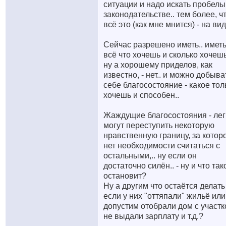
ситуации и надо искать пробелы
законодательстве.. тем более, ч
всё это (как мне мнится) - на вид
Сейчас разрешено иметь.. имет
всё что хочешь и сколько хочешь
ну а хорошему приделов, как
известно, - нет.. и можно добыва
себе благосостояние - какое тол
хочешь и способен..
Жаждущие благосостояния - лег
могут переступить некоторую
нравственную границу, за котор
нет необходимости считаться с
остальными,.. ну если он
достаточно силён.. - ну и что так
остановит?
Ну а другим что остаётся делать
если у них "оттяпали" жильё или
допустим отобрали дом с участк
не выдали зарплату и т.д.?