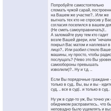
Попробуйте самостоятельно
сломать чужой сарай, построен
на Вашем же участке?.. Или же
выгнать тех кто не спросив у Ва
согласия поселился в вашем до
(Не сметь самоуправничать)!..
А заломайте руку тем кто гадит
возле Вашей двери, или "нечая
покрыл Вас матом и наплевал в
лицо?.. Или разбил стекло Ваше
машины, ну просто, чтобы ради
послущать? (Чево это Вы урове
самообороны превышать
изволили)?.. Ну и т.д. ..
Если Вы порядочные граждане -
только в суд.. Вы, вы и вы - идит
суд, .. все в суд!.. и только в суд..
Ну уж в суде-то уж, Вы точно уж 
обидчиком расправитесь.. что б
неповадно было ущемлять и вы