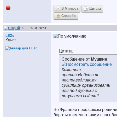
В Минюст
Цитата
Спасибо
30.11.2010, 20:51
LEXc
Юрист
Цитата:
Сообщение от
Мушкин
Комитет
противодействия
несправедливому
судилищу организовать
или под дубинки с
лозунгами выйти?
Во Франции профсоюзы решил
бороться именно таким способо