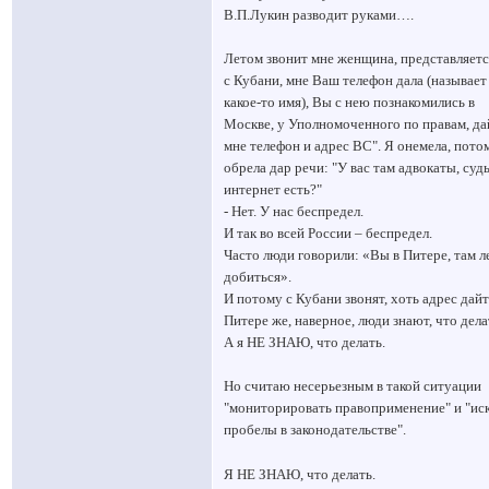
В.П.Лукин разводит руками….
Летом звонит мне женщина, представляетс
с Кубани, мне Ваш телефон дала (называет
какое-то имя), Вы с нею познакомились в
Москве, у Уполномоченного по правам, да
мне телефон и адрес ВС". Я онемела, пото
обрела дар речи: "У вас там адвокаты, суд
интернет есть?"
- Нет. У нас беспредел.
И так во всей России – беспредел.
Часто люди говорили: «Вы в Питере, там л
добиться».
И потому с Кубани звонят, хоть адрес дайт
Питере же, наверное, люди знают, что дела
А я НЕ ЗНАЮ, что делать.
Но считаю несерьезным в такой ситуации
"мониторировать правоприменение" и "ис
пробелы в законодательстве".
Я НЕ ЗНАЮ, что делать.