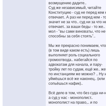
возмущению дадите..
Суд же независимый, читайте
Конституцию - суд не перед кем 
отвечает.. А раз ни перед кем - т
значит не за что.. суд ни за что н
отвечает.. за ваши беды - то же..
мол - "вы сами виноваты, что не
способны за себя стоять"..
Мы же прекрасно понимаем, что
(в том виде каком есть) лишь
выполняет роль социального
громоотвода.. набегайся по
адвокатам для начала, и пару-
тройку лет по судам, ещё же.. же
по инстанциям же можно? .. Ну 
уймёшься всё же наконец.. (или
сопьёшься нафик)..
Всё дело в том, что без суда ни-н
а суд у нас - монополист..
монополист на право,.. и по