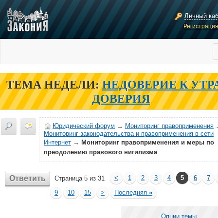
Личный ка
Регистраци
ТЕМА НЕДЕЛИ:
НЕДОВЕРИЕ К УТР
ДОВЕРИЯ
Юридический форум
→
Мониторинг правоприменения
Мониторинг законодательства и правоприменения в сети
Интернет
→
Мониторинг правоприменения и меры по
преодолению правового нигилизма
Ответить
<
1
2
3
4
5
6
7
Страница 5 из 31
9
10
15
>
Последняя
»
Опции темы