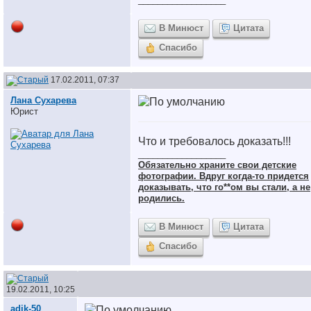
В Минюст
Цитата
Спасибо
17.02.2011, 07:37
Лана Сухарева
Юрист
Что и требовалось доказать!!!
__________________
Обязательно храните cвои детские
фотографии. Вдруг когда-то придется
доказывать, что го**ом вы стали, а не
родились.
В Минюст
Цитата
Спасибо
19.02.2011, 10:25
adik-50