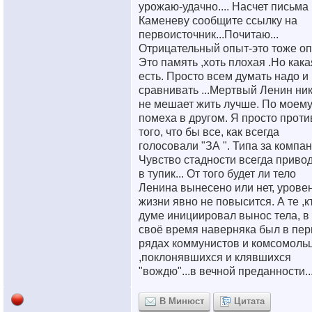
урожаю-удачно.... Насчет письма 
Каменеву сообщите ссылку на
первоисточник...Почитаю...
Отрицательный опыт-это тоже оп
Это память ,хоть плохая .Но кака
есть. Просто всем думать надо и
сравнивать ...Мертвый Ленин ни
не мешает жить лучше. По моему
помеха в другом. Я просто проти
того, что бы все, как всегда
голосовали "ЗА ". Типа за компан
Чувство стадности всегда приво
в тупик... От того будет ли тело
Ленина вынесено или нет, урове
жизни явно не повысится. А те ,к
думе инициировал вынос тела, в
своё время наверняка был в пе
рядах коммунистов и комсомоль
,поклонявшихся и клявшихся
"вождю"...в вечной преданности..
В Минюст
Цитата