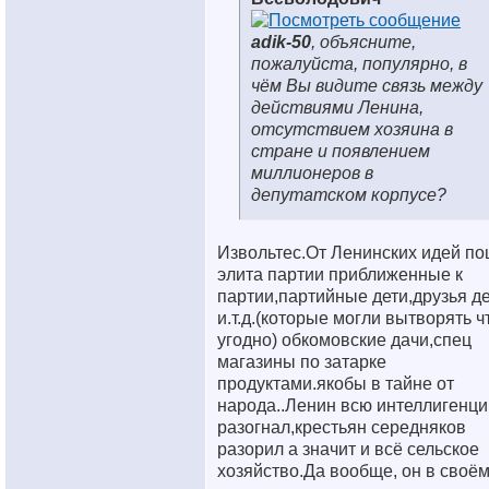
adik-50
, объясните,
пожалуйста, популярно, в
чём Вы видите связь между
действиями Ленина,
отсутствием хозяина в
стране и появлением
миллионеров в
депутатском корпусе?
Извольтес.От Ленинских идей п
элита партии приближенные к
партии,партийные дети,друзья д
и.т.д.(которые могли вытворять ч
угодно) обкомовские дачи,спец
магазины по затарке
продуктами.якобы в тайне от
народа..Ленин всю интеллигенц
разогнал,крестьян середняков
разорил а значит и всё сельское
хозяйство.Да вообще, он в своё