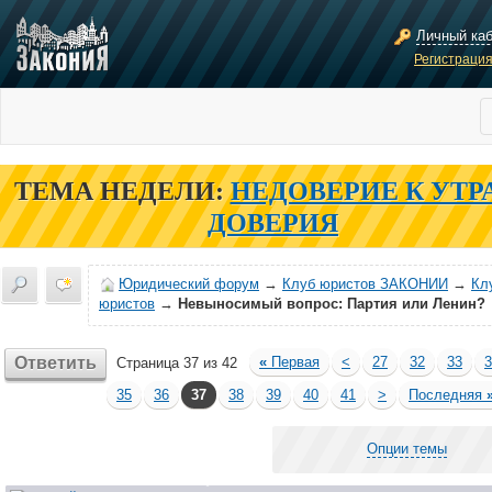
Личный ка
Регистраци
ТЕМА НЕДЕЛИ:
НЕДОВЕРИЕ К УТР
ДОВЕРИЯ
Юридический форум
→
Клуб юристов ЗАКОНИИ
→
Кл
юристов
→
Невыносимый вопрос: Партия или Ленин?
Ответить
«
Первая
<
27
32
33
3
Страница 37 из 42
35
36
37
38
39
40
41
>
Последняя
Опции темы