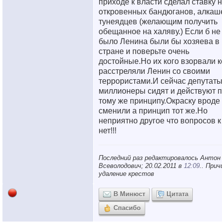
приходе к власти сделал ставку 
откровенных бандюганов, алкаш
тунеядцев (желающим получить
обещанное на халяву.) Если б не
было Ленина были бы хозяева в
стране и поверьте очень
достойные.Но их кого взорвали к
расстреляли Ленин со своими
террористами.И сейчас депутат
миллионеры сидят и действуют 
тому же принципу.Окраску вроде
сменили а принцип тот же.Но
неприятно другое что вопросов к
нет!!!
Последний раз редактировалось Антон
Всеволодович; 20.02.2011 в
12:09
.. Прич
удаление крестов
В Минюст
Цитата
Спасибо