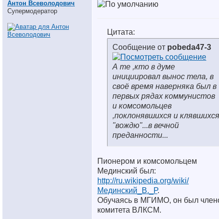
Антон Всеволодович
Супермодератор
Цитата:
Сообщение от
pobeda47-3
А те ,кто в думе
инициировал вынос тела, в
своё время наверняка был в
первых рядах коммунистов
и комсомольцев
,поклонявшихся и клявшихс
"вождю"...в вечной
преданности...
Пионером и комсомольцем
Мединский был:
http://ru.wikipedia.org/wiki/
Мединский_В._Р
.
Обучаясь в МГИМО, он был член
комитета ВЛКСМ.
__________________